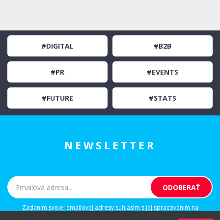
#DIGITAL
#B2B
#PR
#EVENTS
#FUTURE
#STATS
NEWSLETTER
Zadaním svojej emailovej adresy súhlasím s jej spracovaním na
marketingové účely, ktorými sú: kontaktovanie newsletterom alebo