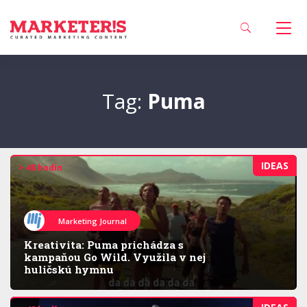
Tag:
Puma
IDEAS
> 48 hodín
Marketing Journal
Kreativita: Puma prichádza s
kampaňou Go Wild. Využila v nej
huličskú hymnu