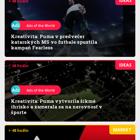
IDEAS
> 48 hodín
Ads of the World
Kreativita: Puma v predvečer
katarských MS vo futbale spustila
kampaň Fearless
IDEAS
> 48 hodín
Ads of the World
Kreativita: Puma vytvorila šikmé
ihrisko a zamerala sa na nerovnosť v
športe
MARKET
> 48 hodín