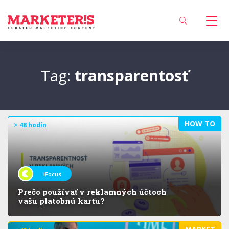
Tag:
transparentosť
HOW TO
> 48 hodín
iFocus
Prečo používať v reklamných účtoch
vašu platobnú kartu?