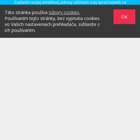
Zadaním svojej emailovej adresy súhlasím s jej spracovaním na
marketingové účely, ktorými sú: kontaktovanie newsletterom alebo
Táto stránka používa
súbory cookies
.
osobným emailom za účelom informovania o novinkách.
OK
Používaním tejto stránky, bez vypnutia cookies
vo Vašich nastaveniach prehliadača, súhlasíte s
ich používaním.
/
/
/
O PROJEKTE
HOT & DIGITAL
IDEAS
/
/
/
RULEZZ
AGENTÚRY & ĽUDIA
MARKET
/
HOW TO
Možnosti reklamy
Copyright© 2026 by TheMarketers.biz
info@themarketers.biz
Powered by
ljstudio
creatives
. All rights reserved 2026