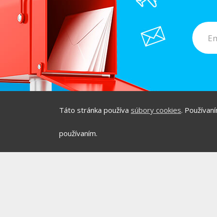
Táto stránka používa
súbory cookies
. Používan
/
/
O PROJEKTE
HOT & D
používaním.