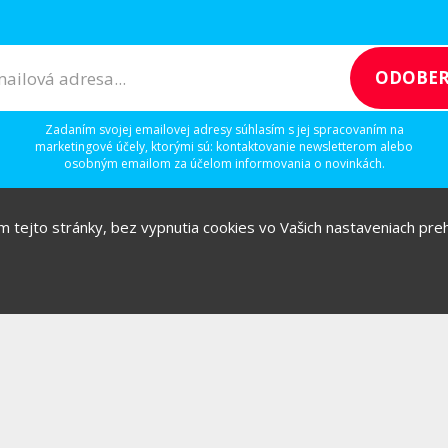
Zadaním svojej emailovej adresy súhlasím s jej spracovaním na
marketingové účely, ktorými sú: kontaktovanie newsletterom alebo
osobným emailom za účelom informovania o novinkách.
ím tejto stránky, bez vypnutia cookies vo Vašich nastaveniach prehl
/
/
/
IGITAL
IDEAS
RULEZZ
AGENTÚRY & ĽUDIA
Možnosti reklamy
Copyright© 2026 by TheMarketers.biz
info@themarketers.biz