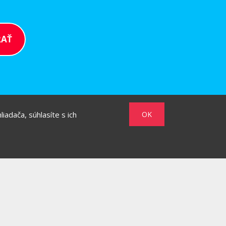
iadača, súhlasíte s ich
OK
/
/
MARKET
HOW TO