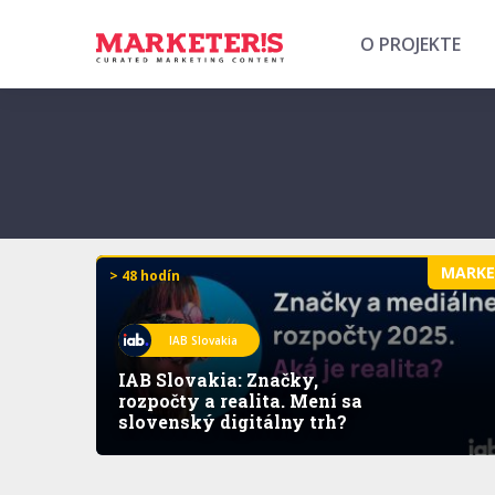
O PROJEKTE
MARK
> 48 hodín
IAB Slovakia
IAB Slovakia: Značky,
rozpočty a realita. Mení sa
slovenský digitálny trh?