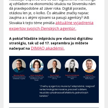
aj vzhľadom na ekonomickú situáciu na Slovensku nám
dá pravdepodobne až záver roka. Digitál porastie,
otázkou len je, o koľko. Čo aktuálne značky najviac
zaujíma a s akými výzvami sa pasujú agentúry? IAB
aktuálne vyjadrenia
Slovakia k tejto téme prináša
expertov svojich členských agentúr.
A pokiaľ hľadáte inšpiráciu pre vlastnú digitálnu
stratégiu, tak už od 17. septembra ju môžete
DIMAQ akadémii.
načerpať na