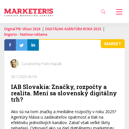
|
|
Digital PIE: Víťazi 2026
DIGITÁLNA AGENTÚRA ROKA 2025
Engerio - Natívna reklama
MARKET
Curated by Palo Hapák
30.7.2025 05:59
IAB Slovakia: Značky, rozpočty a
realita. Mení sa slovenský digitálny
trh?
Ako sú na tom značky a mediálne rozpočty v roku 2025?
Agentúry hlásia u zadávateľov opatrnosť a tlak na
efektivitu jednotlivých kanálov. Zatiaľ však veľké škrty
nebadajú. Odpoveď ako sa darí digitálnemu marketingu