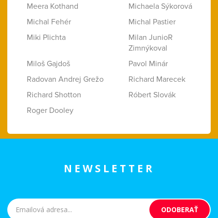
Meera Kothand
Michaela Sýkorová
Michal Fehér
Michal Pastier
Miki Plichta
Milan JunioR
Zimnýkoval
Miloš Gajdoš
Pavol Minár
Radovan Andrej Grežo
Richard Marecek
Richard Shotton
Róbert Slovák
Roger Dooley
NEWSLETTER