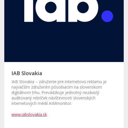
IAB Slovakia
IAB Slovakia – združenie pre internetovú reklamu je
najväčším združením pôsobiacim na slovenskom
digitálnom trhu. Prevádzkuje jednotný nezávislý
auditovaný rebríček návštevnosti slovenských
internetových médií AIMmonitor.
www.iabslovakia.sk