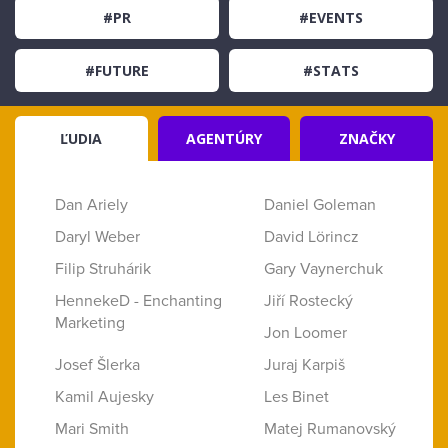
#PR
#EVENTS
#FUTURE
#STATS
ĽUDIA
AGENTÚRY
ZNAČKY
Dan Ariely
Daniel Goleman
Daryl Weber
David Lörincz
Filip Struhárik
Gary Vaynerchuk
HennekeD - Enchanting
Jiří Rostecký
Marketing
Jon Loomer
Josef Šlerka
Juraj Karpiš
Kamil Aujesky
Les Binet
Mari Smith
Matej Rumanovský