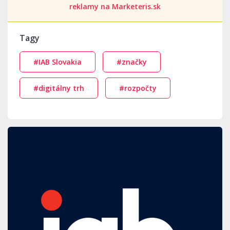
reklamy na Marketeris.sk
Tagy
#IAB Slovakia
#značky
#digitálny trh
#rozpočty