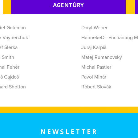
AGENTÚRY
iel Goleman
Daryl Weber
y Vaynerchuk
HennekeD - Enchanting M
f Šlerka
Juraj Karpiš
i Smith
Matej Rumanovský
hal Fehér
Michal Pastier
oš Gajdoš
Pavol Minár
hard Shotton
Róbert Slovák
NEWSLETTER