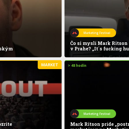
Marketing Festival
Čo si myslí Mark Ritson
rským
v Prahe? „It´s fucking hu
MARKET
> 48 hodín
Marketing Festival
zrite
Mark Ritson príde „postr