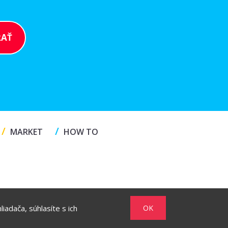
/
/
MARKET
HOW TO
iadača, súhlasíte s ich
OK