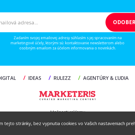
Zadaním svojej emailovej adresy súhlasím s jej spracovaním na
marketingové účely, ktorými sú: kontaktovanie newsletterom alebo
osobným emailom za účelom informovania o novinkách.
/
/
/
IGITAL
IDEAS
RULEZZ
AGENTÚRY & ĽUDIA
Možnosti reklamy
ím tejto stránky, bez vypnutia cookies vo Vašich nastaveniach prehl
Copyright© 2026 by TheMarketers.biz
info@themarketers.biz