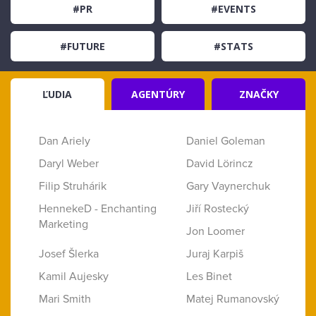
#PR
#EVENTS
#FUTURE
#STATS
ĽUDIA
AGENTÚRY
ZNAČKY
Dan Ariely
Daniel Goleman
Daryl Weber
David Lörincz
Filip Struhárik
Gary Vaynerchuk
HennekeD - Enchanting
Jiří Rostecký
Marketing
Jon Loomer
Josef Šlerka
Juraj Karpiš
Kamil Aujesky
Les Binet
Mari Smith
Matej Rumanovský