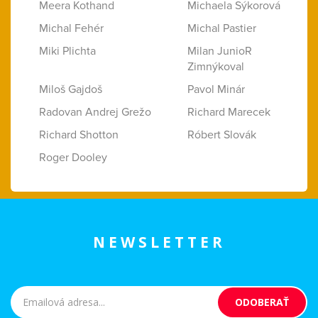
Meera Kothand
Michaela Sýkorová
Michal Fehér
Michal Pastier
Miki Plichta
Milan JunioR
Zimnýkoval
Miloš Gajdoš
Pavol Minár
Radovan Andrej Grežo
Richard Marecek
Richard Shotton
Róbert Slovák
Roger Dooley
NEWSLETTER