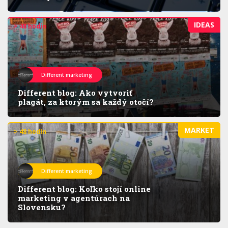
IDEAS
> 48 hodín
Different marketing
Different blog: Ako vytvoriť
plagát, za ktorým sa každý otočí?
MARKET
> 48 hodín
Different marketing
Different blog: Koľko stojí online
marketing v agentúrach na
Slovensku?