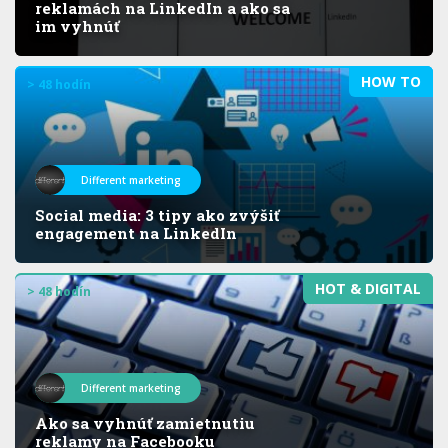
reklamách na LinkedIn a ako sa
im vyhnúť
HOW TO
> 48 hodín
Different marketing
Social media: 3 tipy ako zvýšiť
engagement na LinkedIn
HOT & DIGITAL
> 48 hodín
Different marketing
Ako sa vyhnúť zamietnutiu
reklamy na Facebooku