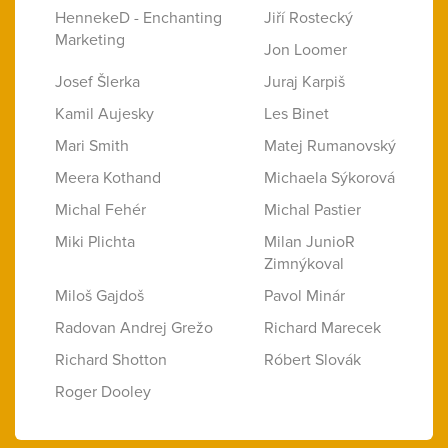
HennekeD - Enchanting
Jiří Rostecký
Marketing
Jon Loomer
Josef Šlerka
Juraj Karpiš
Kamil Aujesky
Les Binet
Mari Smith
Matej Rumanovský
Meera Kothand
Michaela Sýkorová
Michal Fehér
Michal Pastier
Miki Plichta
Milan JunioR
Zimnýkoval
Miloš Gajdoš
Pavol Minár
Radovan Andrej Grežo
Richard Marecek
Richard Shotton
Róbert Slovák
Roger Dooley