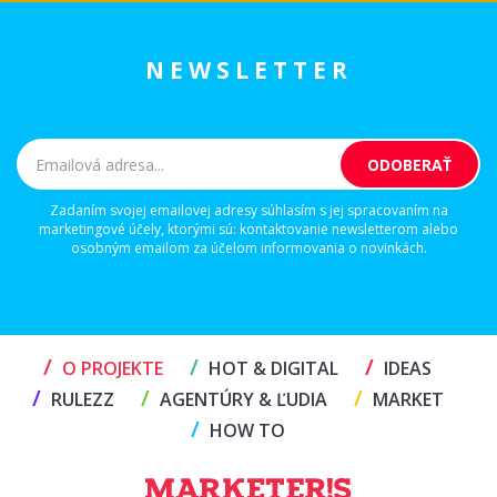
NEWSLETTER
Zadaním svojej emailovej adresy súhlasím s jej spracovaním na
marketingové účely, ktorými sú: kontaktovanie newsletterom alebo
osobným emailom za účelom informovania o novinkách.
/
/
/
O PROJEKTE
HOT & DIGITAL
IDEAS
/
/
/
RULEZZ
AGENTÚRY & ĽUDIA
MARKET
/
HOW TO