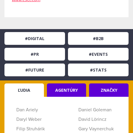
#DIGITAL
#B2B
#PR
#EVENTS
#FUTURE
#STATS
ĽUDIA
AGENTÚRY
ZNAČKY
Dan Ariely
Daniel Goleman
Daryl Weber
David Lörincz
Filip Struhárik
Gary Vaynerchuk