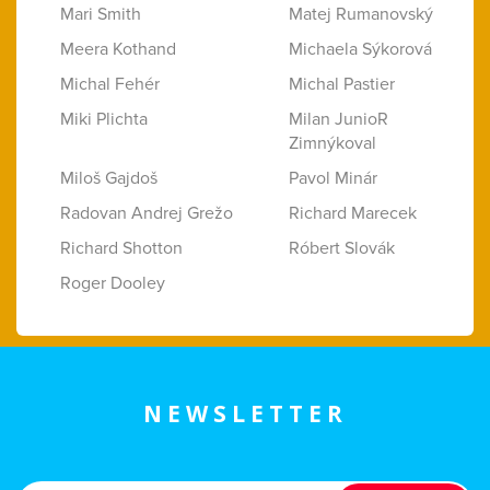
Mari Smith
Matej Rumanovský
Meera Kothand
Michaela Sýkorová
Michal Fehér
Michal Pastier
Miki Plichta
Milan JunioR
Zimnýkoval
Miloš Gajdoš
Pavol Minár
Radovan Andrej Grežo
Richard Marecek
Richard Shotton
Róbert Slovák
Roger Dooley
NEWSLETTER