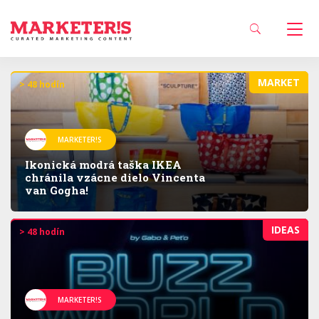
MARKET
> 48 hodín
MARKETER!S
Ikonická modrá taška IKEA
chránila vzácne dielo Vincenta
van Gogha!
IDEAS
> 48 hodín
MARKETER!S