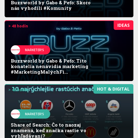
Buzzworld by Gabo & Peťo: Skoro
nás vyhodili #Komunity
IDEAS
> 48 hodín
MARKETER!S
Buzzworld by Gabo & Peťo: Títo
konatelia nenávidia marketing
#MarketingMalýchFi...
HOT & DIGITAL
> 48 hodín
MARKETER!S
Share of Search: Čo to naozaj
znamená, keď značka rastie vo
vyhľadávaní?