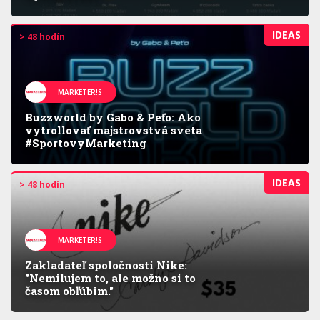
IDEAS
> 48 hodín
MARKETER!S
Buzzworld by Gabo & Peťo: Ako
vytrollovať majstrovstvá sveta
#SportovyMarketing
IDEAS
> 48 hodín
MARKETER!S
Zakladateľ spoločnosti Nike:
"Nemilujem to, ale možno si to
časom obľúbim."