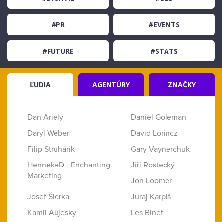
#PR
#EVENTS
#FUTURE
#STATS
ĽUDIA
AGENTÚRY
ZNAČKY
Dan Ariely
Daniel Goleman
Daryl Weber
David Lörincz
Filip Struhárik
Gary Vaynerchuk
HennekeD - Enchanting
Jiří Rostecký
Marketing
Jon Loomer
Josef Šlerka
Juraj Karpiš
Kamil Aujesky
Les Binet