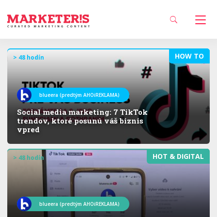
HOW TO
> 48 hodín
blueera (predtým AHOiREKLAMA)
Social media marketing: 7 TikTok
trendov, ktoré posunú váš biznis
vpred
HOT & DIGITAL
> 48 hodín
blueera (predtým AHOiREKLAMA)