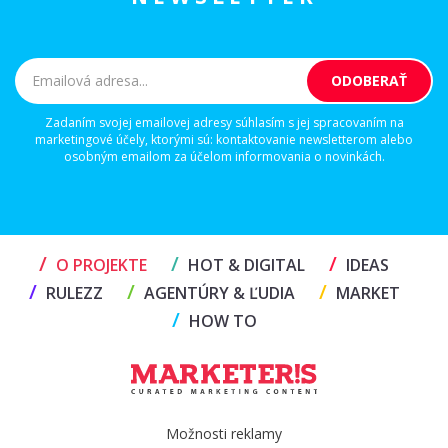
Zadaním svojej emailovej adresy súhlasím s jej spracovaním na
marketingové účely, ktorými sú: kontaktovanie newsletterom alebo
osobným emailom za účelom informovania o novinkách.
/
/
/
O PROJEKTE
HOT & DIGITAL
IDEAS
/
/
/
RULEZZ
AGENTÚRY & ĽUDIA
MARKET
/
HOW TO
Možnosti reklamy