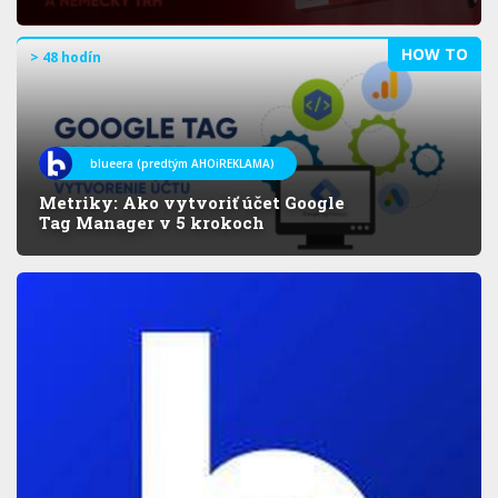
HOW TO
> 48 hodín
blueera (predtým AHOiREKLAMA)
Metriky: Ako vytvoriť účet Google
Tag Manager v 5 krokoch