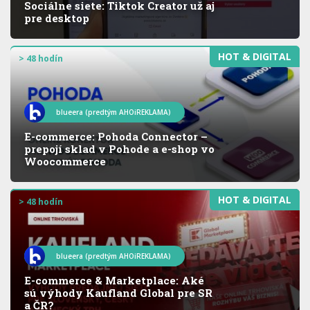
Sociálne siete: Tiktok Creator už aj
pre desktop
HOT & DIGITAL
> 48 hodín
blueera (predtým AHOiREKLAMA)
E-commerce: Pohoda Connector –
prepojí sklad v Pohode a e-shop vo
Woocommerce
HOT & DIGITAL
> 48 hodín
blueera (predtým AHOiREKLAMA)
E-commerce & Marketplace: Aké
sú výhody Kaufland Global pre SR
a ČR?