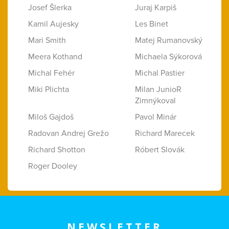
Josef Šlerka
Juraj Karpiš
Kamil Aujesky
Les Binet
Mari Smith
Matej Rumanovský
Meera Kothand
Michaela Sýkorová
Michal Fehér
Michal Pastier
Miki Plichta
Milan JunioR
Zimnýkoval
Miloš Gajdoš
Pavol Minár
Radovan Andrej Grežo
Richard Marecek
Richard Shotton
Róbert Slovák
Roger Dooley
NEWSLETTER