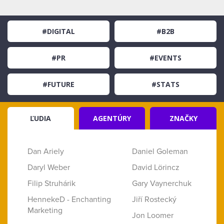
#DIGITAL
#B2B
#PR
#EVENTS
#FUTURE
#STATS
ĽUDIA
AGENTÚRY
ZNAČKY
Dan Ariely
Daniel Goleman
Daryl Weber
David Lörincz
Filip Struhárik
Gary Vaynerchuk
HennekeD - Enchanting
Jiří Rostecký
Marketing
Jon Loomer