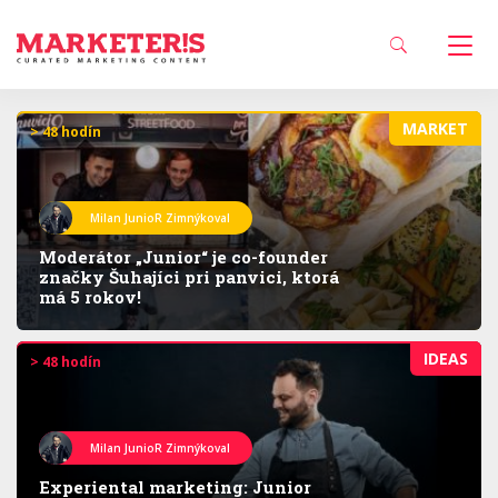
MARKET
> 48 hodín
Milan JunioR Zimnýkoval
Moderátor „Junior“ je co-founder
značky Šuhajíci pri panvici, ktorá
má 5 rokov!
IDEAS
> 48 hodín
Milan JunioR Zimnýkoval
Experiental marketing: Junior