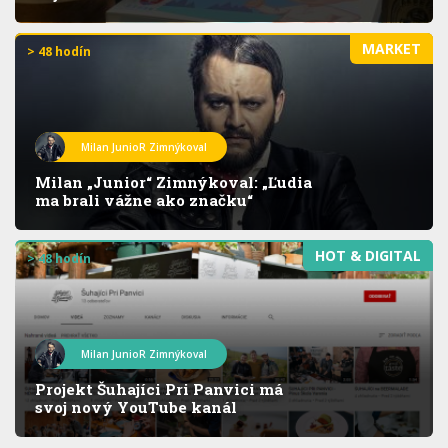
MARKET
> 48 hodín
Milan JunioR Zimnýkoval
Milan „Junior“ Zimnýkoval: „Ľudia
ma brali vážne ako značku“
HOT & DIGITAL
> 48 hodín
Milan JunioR Zimnýkoval
Projekt Šuhajíci Pri Panvici má
svoj nový YouTube kanál