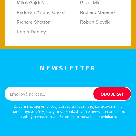
Miloš Gajdoš
Pavol Minár
Radovan Andrej Grežo
Richard Marecek
Richard Shotton
Róbert Slovák
Roger Dooley
NEWSLETTER
Zadaním svojej emailovej adresy súhlasím s jej spracovaním na
marketingové účely, ktorými sú: kontaktovanie newsletterom alebo
osobným emailom za účelom informovania o novinkách.