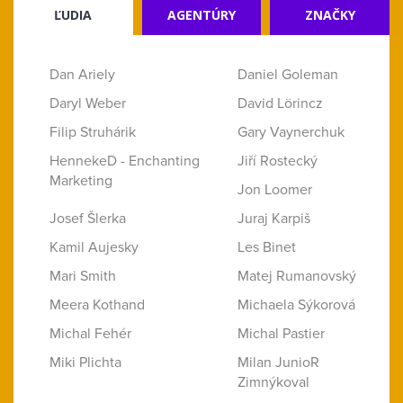
ĽUDIA
AGENTÚRY
ZNAČKY
Dan Ariely
Daniel Goleman
Daryl Weber
David Lörincz
Filip Struhárik
Gary Vaynerchuk
HennekeD - Enchanting
Jiří Rostecký
Marketing
Jon Loomer
Josef Šlerka
Juraj Karpiš
Kamil Aujesky
Les Binet
Mari Smith
Matej Rumanovský
Meera Kothand
Michaela Sýkorová
Michal Fehér
Michal Pastier
Miki Plichta
Milan JunioR
Zimnýkoval