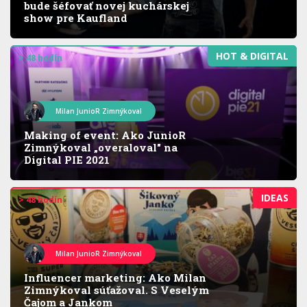
bude šéfovať novej kuchárskej
show pre Kaufland
HOT & DIGITAL
> 48 hodín
Milan JunioR Zimnýkoval
Making of event: Ako JunioR
Zimnýkoval „overaloval" na
Digital PIE 2021
IDEAS
> 48 hodín
Milan JunioR Zimnýkoval
Influencer marketing: Ako Milan
Zimnýkoval súťažoval. S Veselým
Čajom a Jankom