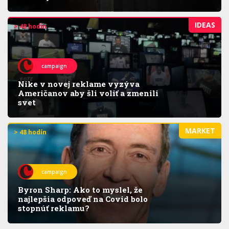
IDEAS
> 48 hodín
campaign
Nike v novej reklame vyzýva
Američanov aby šli voliť a zmenili
svet
MARKET
> 48 hodín
campaign
Byron Sharp: Ako to myslel, že
najlepšia odpoveď na Covid bolo
stopnúť reklamu?