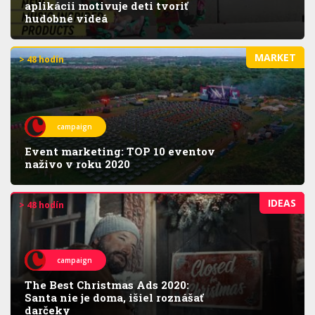
aplikácii motivuje deti tvoriť
hudobné videá
MARKET
> 48 hodín
campaign
Event marketing: TOP 10 eventov
naživo v roku 2020
IDEAS
> 48 hodín
campaign
The Best Christmas Ads 2020:
Santa nie je doma, išiel roznášať
darčeky