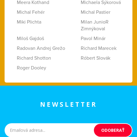
Meera Kothand
Michaela Sýkorová
Michal Fehér
Michal Pastier
Miki Plichta
Milan JunioR
Zimnýkoval
Miloš Gajdoš
Pavol Minár
Radovan Andrej Grežo
Richard Marecek
Richard Shotton
Róbert Slovák
Roger Dooley
NEWSLETTER