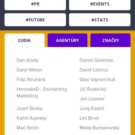
#PR
#EVENTS
#FUTURE
#STATS
ĽUDIA
AGENTÚRY
ZNAČKY
Dan Ariely
Daniel Goleman
Daryl Weber
David Lörincz
Filip Struhárik
Gary Vaynerchuk
HennekeD - Enchanting
Jiří Rostecký
Marketing
Jon Loomer
Josef Šlerka
Juraj Karpiš
Kamil Aujesky
Les Binet
Mari Smith
Matej Rumanovský