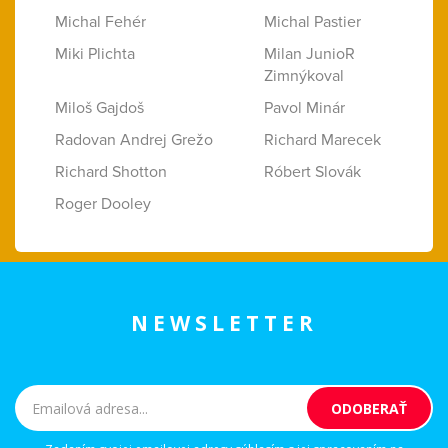
Michal Fehér
Michal Pastier
Miki Plichta
Milan JunioR
Zimnýkoval
Miloš Gajdoš
Pavol Minár
Radovan Andrej Grežo
Richard Marecek
Richard Shotton
Róbert Slovák
Roger Dooley
NEWSLETTER