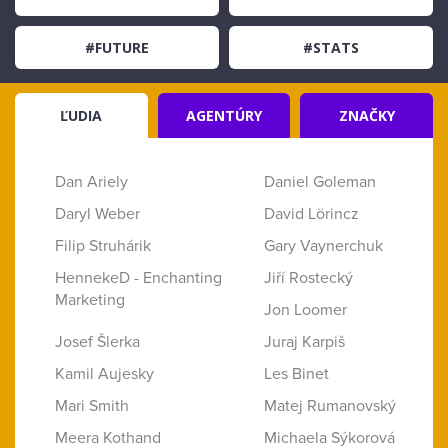
#FUTURE
#STATS
ĽUDIA
AGENTÚRY
ZNAČKY
Dan Ariely
Daniel Goleman
Daryl Weber
David Lörincz
Filip Struhárik
Gary Vaynerchuk
HennekeD - Enchanting
Jiří Rostecký
Marketing
Jon Loomer
Josef Šlerka
Juraj Karpiš
Kamil Aujesky
Les Binet
Mari Smith
Matej Rumanovský
Meera Kothand
Michaela Sýkorová