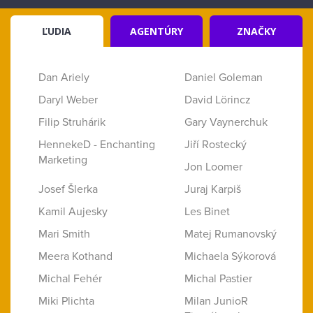
ĽUDIA
AGENTÚRY
ZNAČKY
Dan Ariely
Daniel Goleman
Daryl Weber
David Lörincz
Filip Struhárik
Gary Vaynerchuk
HennekeD - Enchanting
Jiří Rostecký
Marketing
Jon Loomer
Josef Šlerka
Juraj Karpiš
Kamil Aujesky
Les Binet
Mari Smith
Matej Rumanovský
Meera Kothand
Michaela Sýkorová
Michal Fehér
Michal Pastier
Miki Plichta
Milan JunioR