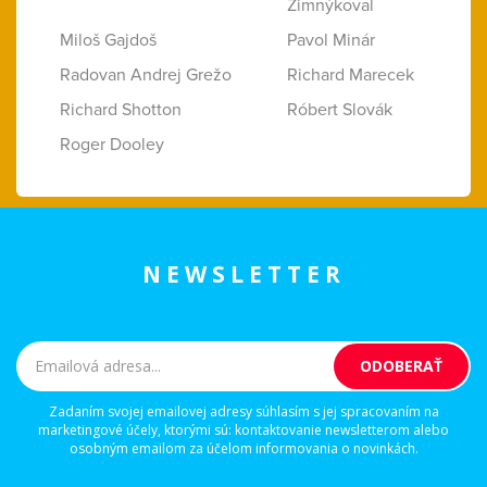
Zimnýkoval
Miloš Gajdoš
Pavol Minár
Radovan Andrej Grežo
Richard Marecek
Richard Shotton
Róbert Slovák
Roger Dooley
NEWSLETTER
Zadaním svojej emailovej adresy súhlasím s jej spracovaním na
marketingové účely, ktorými sú: kontaktovanie newsletterom alebo
osobným emailom za účelom informovania o novinkách.