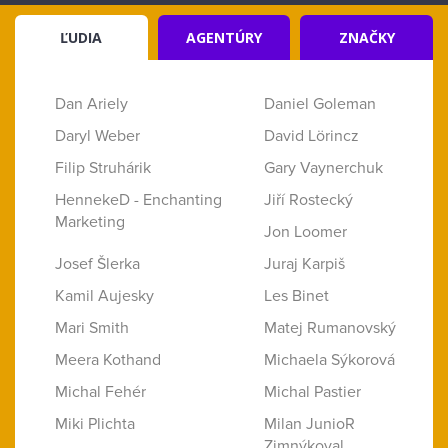
ĽUDIA
AGENTÚRY
ZNAČKY
Dan Ariely
Daniel Goleman
Daryl Weber
David Lörincz
Filip Struhárik
Gary Vaynerchuk
HennekeD - Enchanting
Jiří Rostecký
Marketing
Jon Loomer
Josef Šlerka
Juraj Karpiš
Kamil Aujesky
Les Binet
Mari Smith
Matej Rumanovský
Meera Kothand
Michaela Sýkorová
Michal Fehér
Michal Pastier
Miki Plichta
Milan JunioR
Zimnýkoval