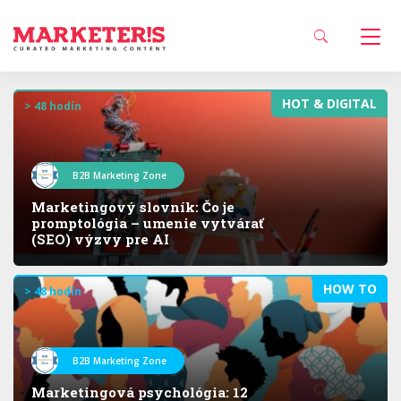
HOT & DIGITAL
> 48 hodín
B2B Marketing Zone
Marketingový slovník: Čo je
promptológia – umenie vytvárať
(SEO) výzvy pre AI
HOW TO
> 48 hodín
B2B Marketing Zone
Marketingová psychológia: 12