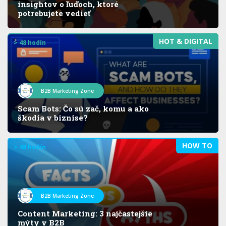
insightov o ľuďoch, ktoré
potrebujete vedieť
HOT & DIGITAL
> 48 hodín
B2B Marketing Zone
Scam Bots: Čo sú zač, komu a ako
škodia v biznise?
HOW TO
> 48 hodín
B2B Marketing Zone
Content Marketing: 3 najčastejšie
mýty v B2B