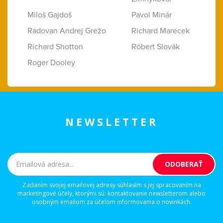
Miloš Gajdoš
Pavol Minár
Radovan Andrej Grežo
Richard Marecek
Richard Shotton
Róbert Slovák
Roger Dooley
NEWSLETTER
Zadaním svojej emailovej adresy súhlasím s jej spracovaním na
marketingové účely, ktorými sú: kontaktovanie newsletterom alebo
osobným emailom za účelom informovania o novinkách.