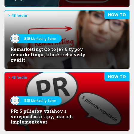
HOW TO
> 48 hodín
B2B Marketing Zone
Remarketing: Čo to je? 8 typov
remarketingu, ktoré treba vždy
zvážiť
HOW TO
> 48 hodín
B2B Marketing Zone
PR: 5 pilierov vzťahov s
verejnosťou a tipy, ako ich
implementovať