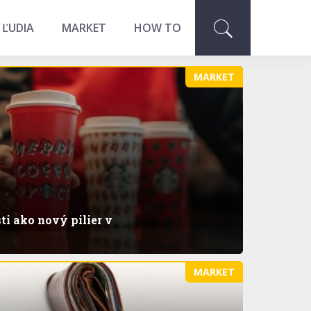
 ĽUDIA
MARKET
HOW TO
MARKET
i ako nový pilier v
MARKET