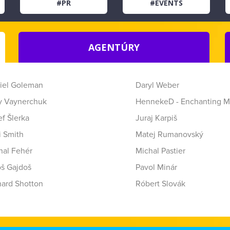
#PR
#EVENTS
AGENTÚRY
iel Goleman
Daryl Weber
y Vaynerchuk
HennekeD - Enchanting M
f Šlerka
Juraj Karpiš
i Smith
Matej Rumanovský
hal Fehér
Michal Pastier
oš Gajdoš
Pavol Minár
hard Shotton
Róbert Slovák