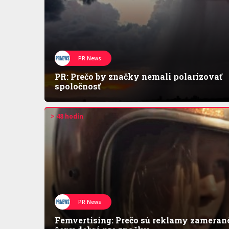
PR News
PR: Prečo by značky nemali polarizovať
spoločnosť
> 48 hodín
PR News
Femvertising: Prečo sú reklamy zameran