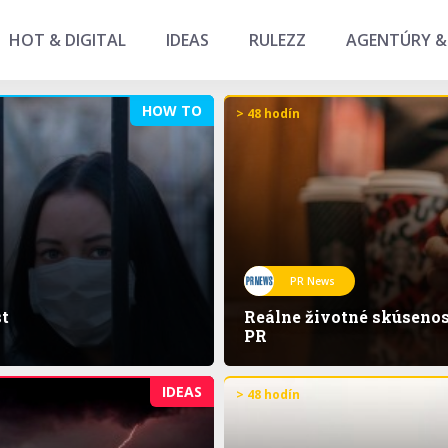
HOT & DIGITAL
IDEAS
RULEZZ
AGENTÚRY &
HOW TO
> 48 hodín
PR News
st
Reálne životné skúsenost
PR
IDEAS
> 48 hodín