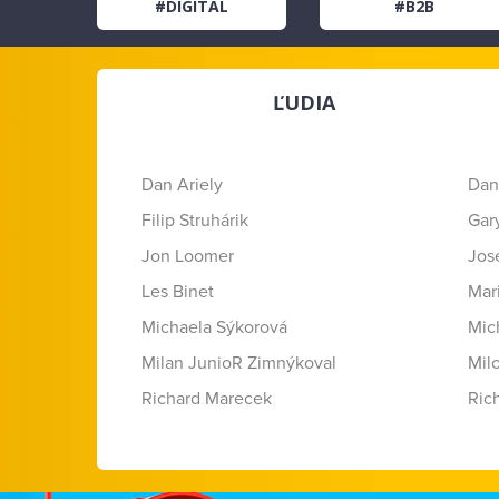
#DIGITAL
#B2B
ĽUDIA
Dan Ariely
Dan
Filip Struhárik
Gar
Jon Loomer
Jose
Les Binet
Mar
Michaela Sýkorová
Mic
Milan JunioR Zimnýkoval
Mil
Richard Marecek
Ric