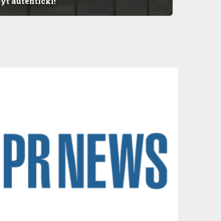
yť autentickí!