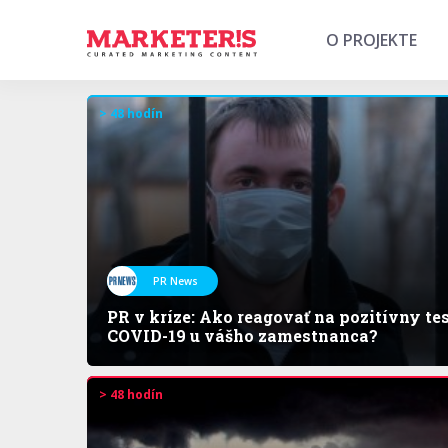
O PROJEKTE
> 48 hodín
PR News
PR v kríze: Ako reagovať na pozitívny te
COVID-19 u vášho zamestnanca?
> 48 hodín