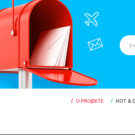
/
/
O PROJEKTE
HOT & D