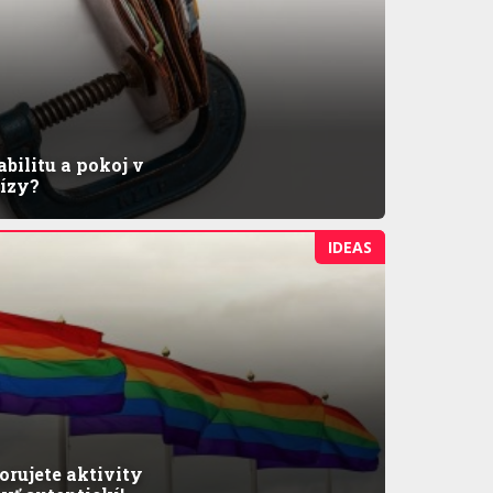
bilitu a pokoj v
rízy?
IDEAS
rujete aktivity