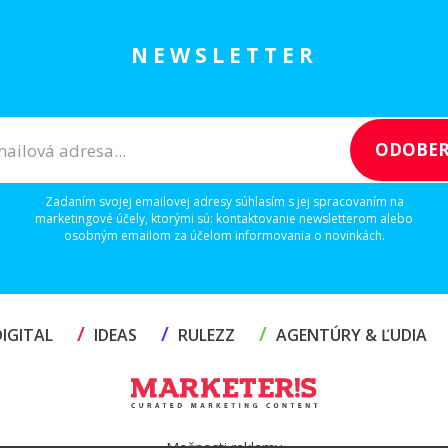
NEWSLETTER
Zadaním svojej emailovej adresy súhlasím s jej spracovaním na
marketingové účely, ktorými sú: kontaktovanie newsletterom alebo
osobným emailom za účelom informovania o novinkách.
/
/
/
IGITAL
IDEAS
RULEZZ
AGENTÚRY & ĽUDIA
Možnosti reklamy