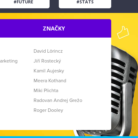
#FUTURE
#STATS
ZNAČKY
David Lörincz
arketing
Jiří Rostecký
Kamil Aujesky
Meera Kothand
Miki Plichta
Radovan Andrej Grežo
Roger Dooley