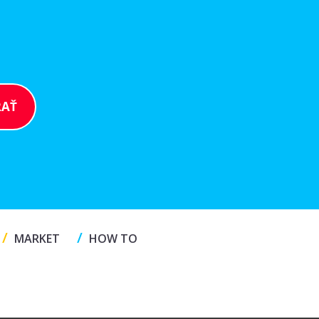
/
/
MARKET
HOW TO