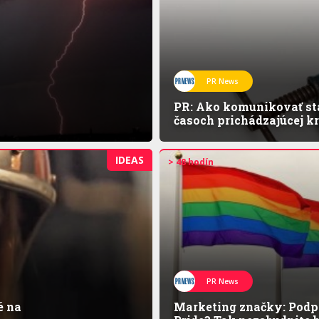
PR News
PR: Ako komunikovať sta
časoch prichádzajúcej k
IDEAS
> 48 hodín
PR News
é na
Marketing značky: Podpo