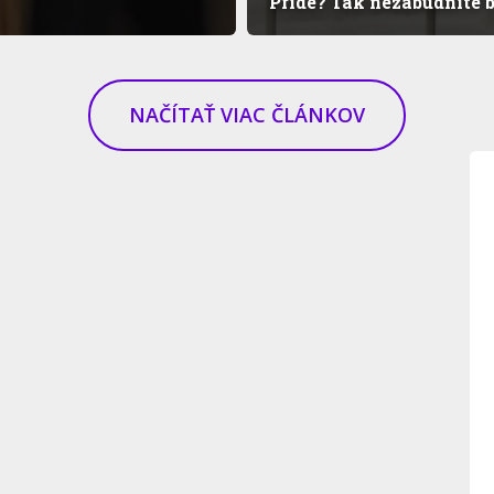
Pride? Tak nezabudnite b
NAČÍTAŤ VIAC ČLÁNKOV