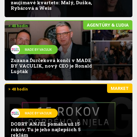
zaujímavé kvarteto: Malý, Duška,
Rybárová a Weis
AGENTÚRY & ĽUDIA
> 48 hodín
MADE BY VACULIK
Zuzana Ďurčeková končí v MADE
BY VACULIK, nový CEO je Ronald
Lupták
MARKET
> 48 hodín
MADE BY VACULIK
DOBRÝ ANJEL pomáha už 15
rokov. Tu je jeho najlepších 5
reklám