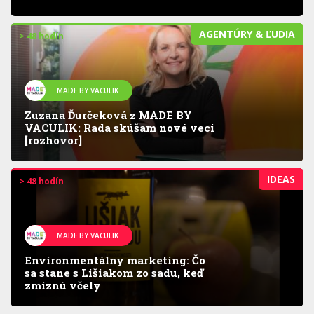
AGENTÚRY & ĽUDIA
> 48 hodín
MADE BY VACULIK
Zuzana Ďurčeková z MADE BY
VACULIK: Rada skúšam nové veci
[rozhovor]
IDEAS
> 48 hodín
MADE BY VACULIK
Environmentálny marketing: Čo
sa stane s Lišiakom zo sadu, keď
zmiznú včely