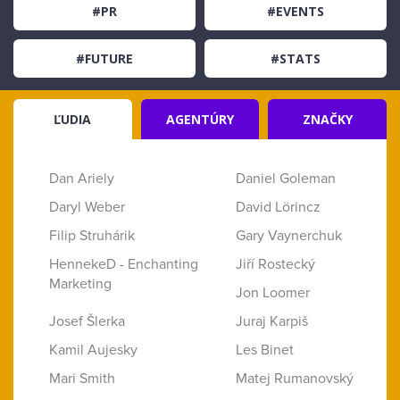
#PR
#EVENTS
#FUTURE
#STATS
ĽUDIA
AGENTÚRY
ZNAČKY
Dan Ariely
Daniel Goleman
Daryl Weber
David Lörincz
Filip Struhárik
Gary Vaynerchuk
HennekeD - Enchanting
Jiří Rostecký
Marketing
Jon Loomer
Josef Šlerka
Juraj Karpiš
Kamil Aujesky
Les Binet
Mari Smith
Matej Rumanovský