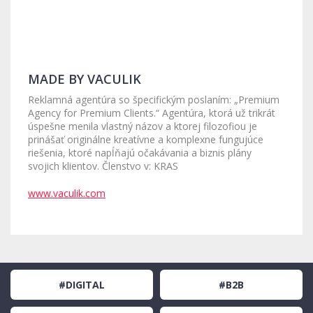
MADE BY VACULIK
Reklamná agentúra so špecifickým poslaním: „Premium
Agency for Premium Clients.“ Agentúra, ktorá už trikrát
úspešne menila vlastný názov a ktorej filozofiou je
prinášať originálne kreatívne a komplexne fungujúce
riešenia, ktoré napĺňajú očakávania a biznis plány
svojich klientov. Členstvo v: KRAS
www.vaculik.com
#DIGITAL
#B2B