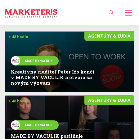
AGENTÚRY & ĽUDIA
> 48 hodín
MADE BY VACULIK
Kreatívny riaditeľ Peter Ižo končí
v MADE BY VACULIK a otvára sa
novým výzvam
AGENTÚRY & ĽUDIA
> 48 hodín
MADE BY VACULIK
MADE BY VACULIK posilňuje