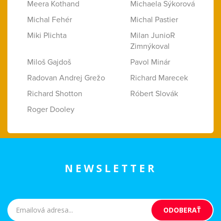
Meera Kothand
Michaela Sýkorová
Michal Fehér
Michal Pastier
Miki Plichta
Milan JunioR
Zimnýkoval
Miloš Gajdoš
Pavol Minár
Radovan Andrej Grežo
Richard Marecek
Richard Shotton
Róbert Slovák
Roger Dooley
NEWSLETTER