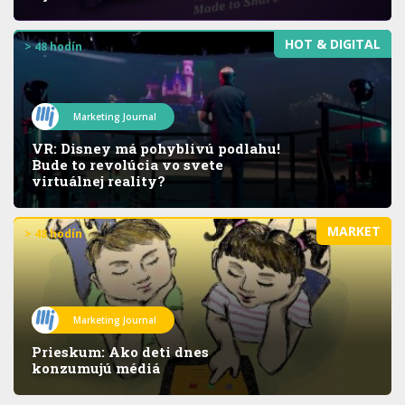
HOT & DIGITAL
> 48 hodín
Marketing Journal
VR: Disney má pohyblivú podlahu!
Bude to revolúcia vo svete
virtuálnej reality?
MARKET
> 48 hodín
Marketing Journal
Prieskum: Ako deti dnes
konzumujú médiá