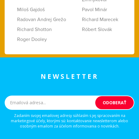
Miloš Gajdoš
Pavol Minár
Radovan Andrej Grežo
Richard Marecek
Richard Shotton
Róbert Slovák
Roger Dooley
NEWSLETTER
Zadaním svojej emailovej adresy súhlasím s jej spracovaním na
marketingové účely, ktorými sú: kontaktovanie newsletterom alebo
osobným emailom za účelom informovania o novinkách.