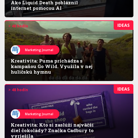
Ako Liquid Death pobláznil
internet pomocou AI
IDEAS
> 48 hodín
Marketing Journal
Kreativita: Puma prichádza s
kampaňou Go Wild. Využila v nej
huličskú hymnu
IDEAS
> 48 hodín
Marketing Journal
Kreativita: Kto si zaslúži najväčší
diel čokolády? Značka Cadbury to
vyriešila