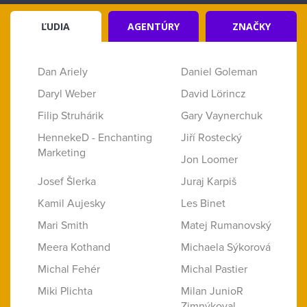
ĽUDIA
AGENTÚRY
ZNAČKY
Dan Ariely
Daniel Goleman
Daryl Weber
David Lörincz
Filip Struhárik
Gary Vaynerchuk
HennekeD - Enchanting
Jiří Rostecký
Marketing
Jon Loomer
Josef Šlerka
Juraj Karpiš
Kamil Aujesky
Les Binet
Mari Smith
Matej Rumanovský
Meera Kothand
Michaela Sýkorová
Michal Fehér
Michal Pastier
Miki Plichta
Milan JunioR
Zimnýkoval