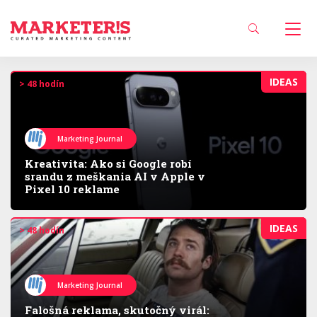
IDEAS
> 48 hodín
Marketing Journal
Kreativita: Ako si Google robí
srandu z meškania AI v Apple v
Pixel 10 reklame
IDEAS
> 48 hodín
Marketing Journal
Falošná reklama, skutočný virál: