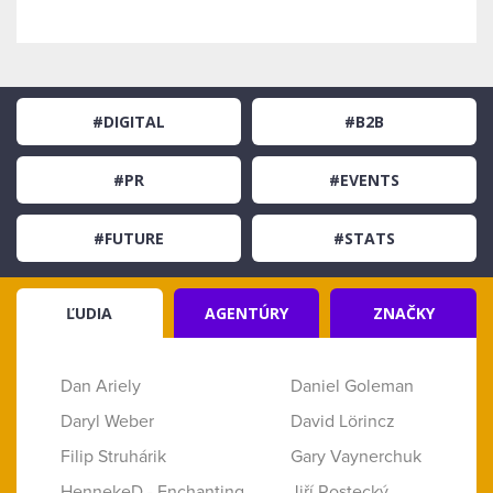
#DIGITAL
#B2B
#PR
#EVENTS
#FUTURE
#STATS
ĽUDIA
AGENTÚRY
ZNAČKY
Dan Ariely
Daniel Goleman
Daryl Weber
David Lörincz
Filip Struhárik
Gary Vaynerchuk
HennekeD - Enchanting
Jiří Rostecký