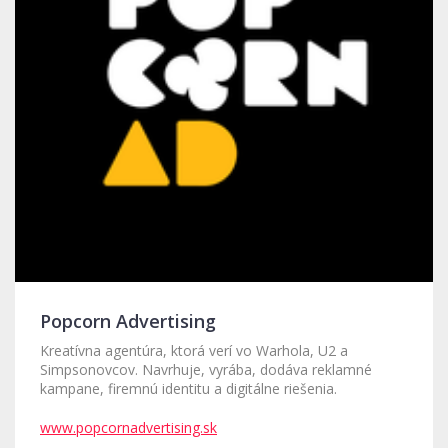
Popcorn Advertising
Kreatívna agentúra, ktorá verí vo Warhola, U2 a
Simpsonovcov. Navrhuje, vyrába, dodáva reklamné
kampane, firemnú identitu a digitálne riešenia.
www.popcornadvertising.sk