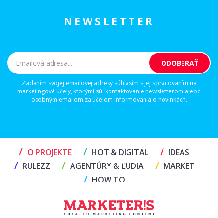
NEWSLETTER
Zadaním svojej emailovej adresy súhlasím s jej spracovaním na
marketingové účely, ktorými sú: kontaktovanie newsletterom alebo
osobným emailom za účelom informovania o novinkách.
/
/
/
O PROJEKTE
HOT & DIGITAL
IDEAS
/
/
/
RULEZZ
AGENTÚRY & ĽUDIA
MARKET
/
HOW TO