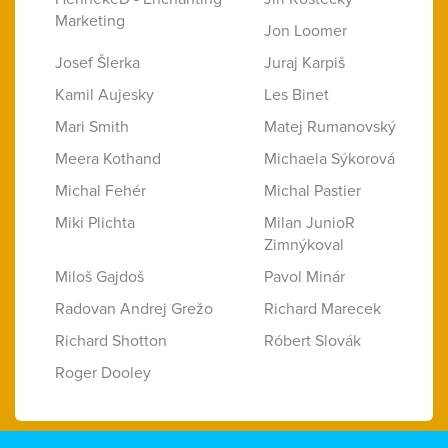
Marketing
Jon Loomer
Josef Šlerka
Juraj Karpiš
Kamil Aujesky
Les Binet
Mari Smith
Matej Rumanovský
Meera Kothand
Michaela Sýkorová
Michal Fehér
Michal Pastier
Miki Plichta
Milan JunioR
Zimnýkoval
Miloš Gajdoš
Pavol Minár
Radovan Andrej Grežo
Richard Marecek
Richard Shotton
Róbert Slovák
Roger Dooley