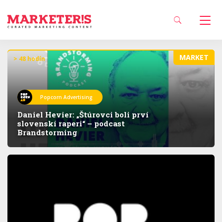
MARKET
> 48 hodín
Popcorn Advertising
Daniel Hevier: „Štúrovci boli prví
slovenskí raperi“ – podcast
Brandstorming