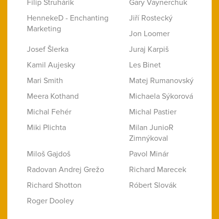
Filip Struhárik
Gary Vaynerchuk
HennekeD - Enchanting
Jiří Rostecký
Marketing
Jon Loomer
Josef Šlerka
Juraj Karpiš
Kamil Aujesky
Les Binet
Mari Smith
Matej Rumanovský
Meera Kothand
Michaela Sýkorová
Michal Fehér
Michal Pastier
Miki Plichta
Milan JunioR
Zimnýkoval
Miloš Gajdoš
Pavol Minár
Radovan Andrej Grežo
Richard Marecek
Richard Shotton
Róbert Slovák
Roger Dooley