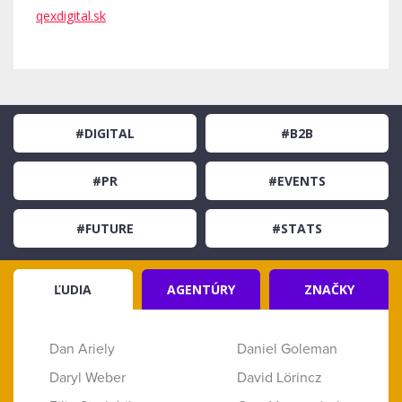
qexdigital.sk
#DIGITAL
#B2B
#PR
#EVENTS
#FUTURE
#STATS
ĽUDIA
AGENTÚRY
ZNAČKY
Dan Ariely
Daniel Goleman
Daryl Weber
David Lörincz