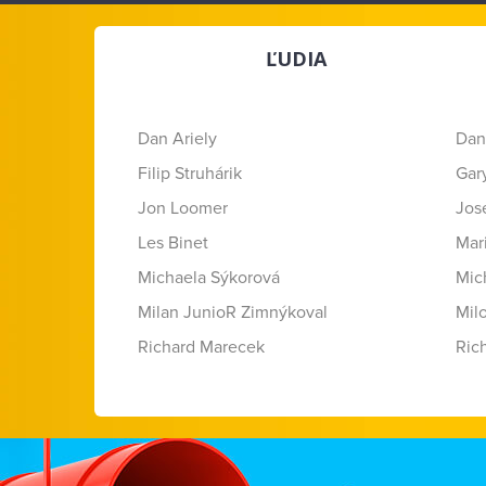
ĽUDIA
Dan Ariely
Dan
Filip Struhárik
Gar
Jon Loomer
Jose
Les Binet
Mar
Michaela Sýkorová
Mic
Milan JunioR Zimnýkoval
Mil
Richard Marecek
Ric