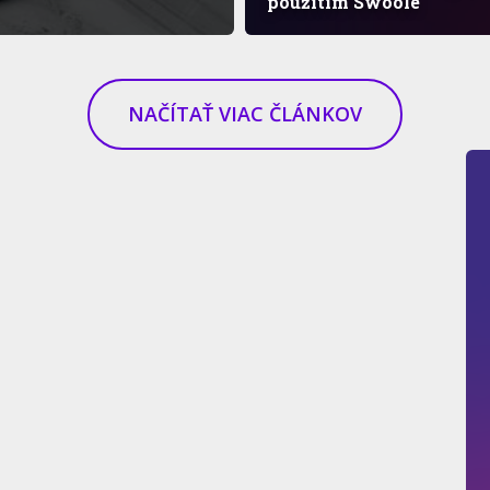
použitím Swoole
NAČÍTAŤ VIAC ČLÁNKOV