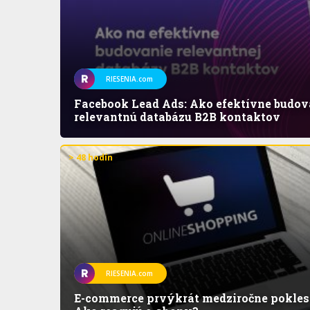
RIESENIA.com
Facebook Lead Ads: Ako efektívne budov
relevantnú databázu B2B kontaktov
> 48 hodín
RIESENIA.com
E-commerce prvýkrát medziročne pokles