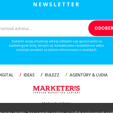
NEWSLETTER
Zadaním svojej emailovej adresy súhlasím s jej spracovaním na
marketingové účely, ktorými sú: kontaktovanie newsletterom alebo
osobným emailom za účelom informovania o novinkách.
/
/
/
IGITAL
IDEAS
RULEZZ
AGENTÚRY & ĽUDIA
Možnosti reklamy
ím tejto stránky, bez vypnutia cookies vo Vašich nastaveniach prehl
Copyright© 2026 by TheMarketers.biz