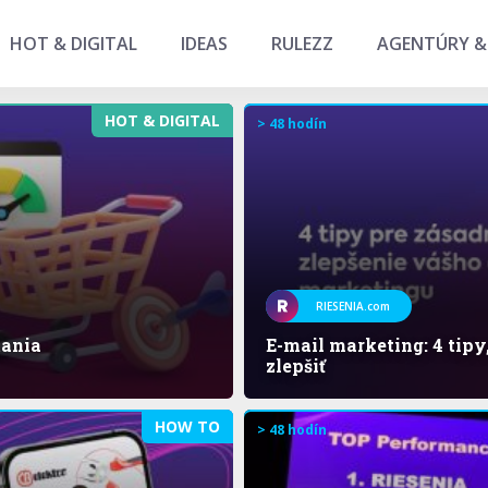
HOT & DIGITAL
IDEAS
RULEZZ
AGENTÚRY &
HOT & DIGITAL
> 48 hodín
RIESENIA.com
tania
E-mail marketing: 4 tipy
zlepšiť
HOW TO
> 48 hodín