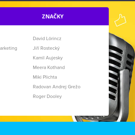
ZNAČKY
David Lörincz
arketing
Jiří Rostecký
Kamil Aujesky
Meera Kothand
Miki Plichta
Radovan Andrej Grežo
Roger Dooley