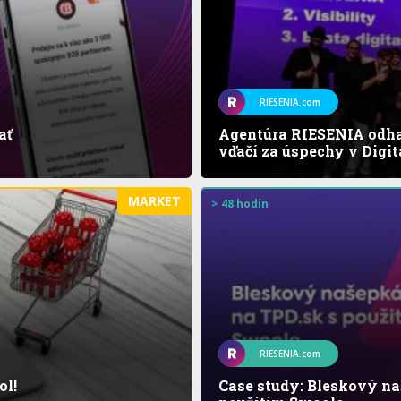
RIESENIA.com
ať
Agentúra RIESENIA odha
vďačí za úspechy v Digit
MARKET
> 48 hodín
RIESENIA.com
ol!
Case study: Bleskový na