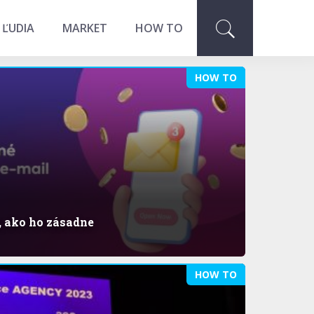
 ĽUDIA
MARKET
HOW TO
HOW TO
, ako ho zásadne
HOW TO