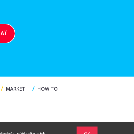
/
/
MARKET
HOW TO
iadača, súhlasíte s ich
OK