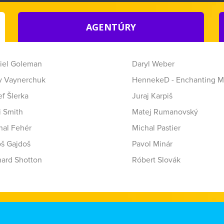
AGENTÚRY
iel Goleman
Daryl Weber
y Vaynerchuk
HennekeD - Enchanting M
f Šlerka
Juraj Karpiš
i Smith
Matej Rumanovský
hal Fehér
Michal Pastier
oš Gajdoš
Pavol Minár
hard Shotton
Róbert Slovák