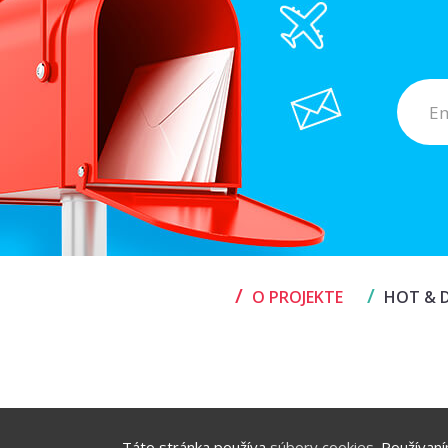
/
/
O PROJEKTE
HOT & D
Táto stránka používa
súbory cookies
. Používan