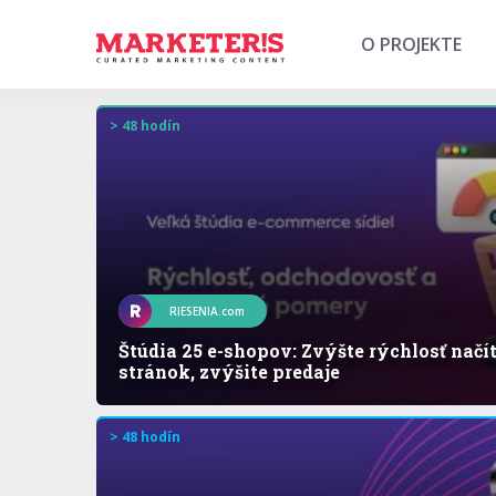
O PROJEKTE
> 48 hodín
RIESENIA.com
Štúdia 25 e-shopov: Zvýšte rýchlosť načí
stránok, zvýšite predaje
> 48 hodín