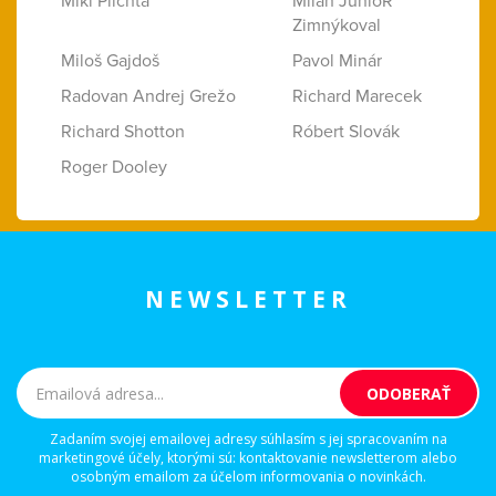
Miki Plichta
Milan JunioR
Zimnýkoval
Miloš Gajdoš
Pavol Minár
Radovan Andrej Grežo
Richard Marecek
Richard Shotton
Róbert Slovák
Roger Dooley
NEWSLETTER
Zadaním svojej emailovej adresy súhlasím s jej spracovaním na
marketingové účely, ktorými sú: kontaktovanie newsletterom alebo
osobným emailom za účelom informovania o novinkách.