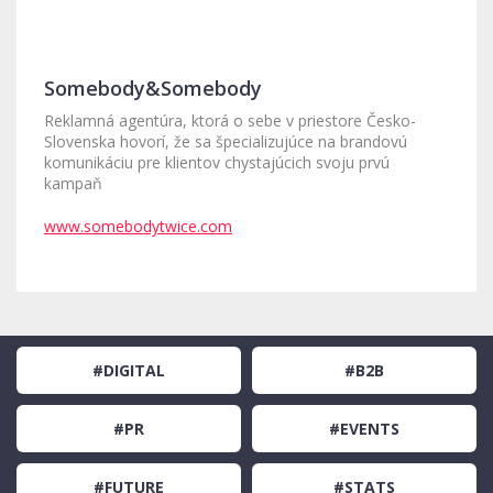
Somebody&Somebody
Reklamná agentúra, ktorá o sebe v priestore Česko-
Slovenska hovorí, že sa špecializujúce na brandovú
komunikáciu pre klientov chystajúcich svoju prvú
kampaň
www.somebodytwice.com
#DIGITAL
#B2B
#PR
#EVENTS
#FUTURE
#STATS