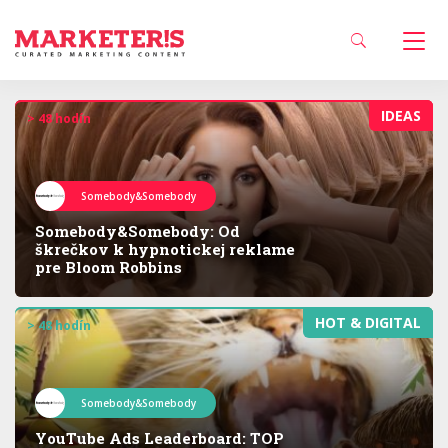
IDEAS
> 48 hodín
Somebody&Somebody
Somebody&Somebody: Od
škrečkov k hypnotickej reklame
pre Bloom Robbins
HOT & DIGITAL
> 48 hodín
Somebody&Somebody
YouTube Ads Leaderboard: TOP