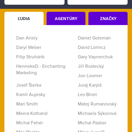
ĽUDIA
AGENTÚRY
ZNAČKY
Dan Ariely
Daniel Goleman
Daryl Weber
David Lörincz
Filip Struhárik
Gary Vaynerchuk
HennekeD - Enchanting
Jiří Rostecký
Marketing
Jon Loomer
Josef Šlerka
Juraj Karpiš
Kamil Aujesky
Les Binet
Mari Smith
Matej Rumanovský
Meera Kothand
Michaela Sýkorová
Michal Fehér
Michal Pastier