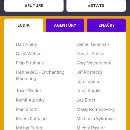
#FUTURE
#STATS
ĽUDIA
AGENTÚRY
ZNAČKY
Dan Ariely
Daniel Goleman
Daryl Weber
David Lörincz
Filip Struhárik
Gary Vaynerchuk
HennekeD - Enchanting
Jiří Rostecký
Marketing
Jon Loomer
Josef Šlerka
Juraj Karpiš
Kamil Aujesky
Les Binet
Mari Smith
Matej Rumanovský
Meera Kothand
Michaela Sýkorová
Michal Fehér
Michal Pastier