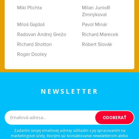
Miki Plichta
Milan JunioR
Zimnýkoval
Miloš Gajdoš
Pavol Minár
Radovan Andrej Grežo
Richard Marecek
Richard Shotton
Róbert Slovák
Roger Dooley
NEWSLETTER
Zadaním svojej emailovej adresy súhlasím s jej spracovaním na
marketingové účely, ktorými sú: kontaktovanie newsletterom alebo