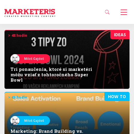
IDEAS
> 48 hodín
Miloš Gajdoš
Tri ponaučenia, ktoré si marketéri
môžu vziať z tohtoročného Super
Bowl
HOW TO
> 48 hodín
Miloš Gajdoš
Marketing: Brand Building vs.