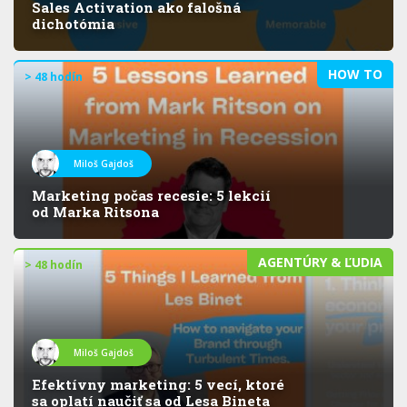
Sales Activation ako falošná
dichotómia
HOW TO
> 48 hodín
Miloš Gajdoš
Marketing počas recesie: 5 lekcií
od Marka Ritsona
AGENTÚRY & ĽUDIA
> 48 hodín
Miloš Gajdoš
Efektívny marketing: 5 vecí, ktoré
sa oplatí naučiť sa od Lesa Bineta