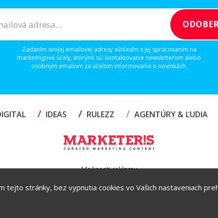
Zadaním svojej emailovej adresy súhlasím s jej spracovaním na
marketingové účely, ktorými sú: kontaktovanie newsletterom alebo
osobným emailom za účelom informovania o novinkách.
/
/
/
IGITAL
IDEAS
RULEZZ
AGENTÚRY & ĽUDIA
Možnosti reklamy
ím tejto stránky, bez vypnutia cookies vo Vašich nastaveniach prehl
Copyright© 2026 by TheMarketers.biz
info@themarketers.biz
Powered by
ljstudio
creatives
. All rights reserved 2026