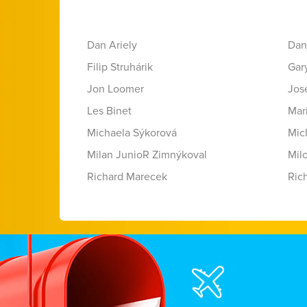
Dan Ariely
Dan
Filip Struhárik
Gar
Jon Loomer
Jose
Les Binet
Mar
Michaela Sýkorová
Mic
Milan JunioR Zimnýkoval
Mil
Richard Marecek
Ric