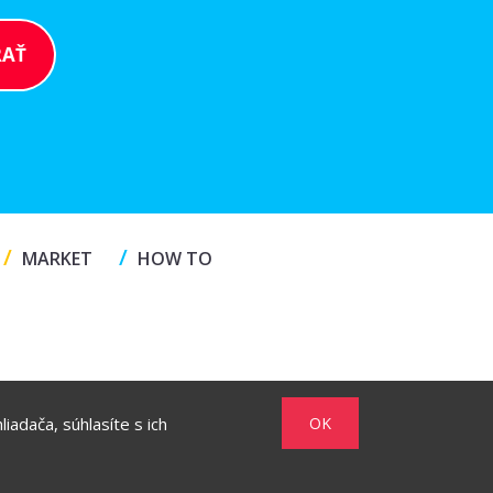
/
/
MARKET
HOW TO
iadača, súhlasíte s ich
OK