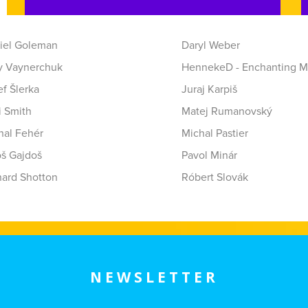
iel Goleman
Daryl Weber
y Vaynerchuk
HennekeD - Enchanting M
f Šlerka
Juraj Karpiš
i Smith
Matej Rumanovský
hal Fehér
Michal Pastier
oš Gajdoš
Pavol Minár
hard Shotton
Róbert Slovák
NEWSLETTER