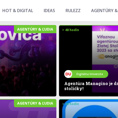
HOT & DIGITAL
IDEAS
RULEZZ
AGENTÚRY &
AGENTÚRY & ĽUDIA
> 48 hodín
Digitálna Univerzita
Agentúra Managino je drž
stoličky!
AGENTÚRY & ĽUDIA
> 48 hodín