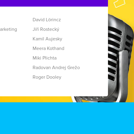
David Lörincz
arketing
Jiří Rostecký
Kamil Aujesky
Meera Kothand
Miki Plichta
Radovan Andrej Grežo
Roger Dooley