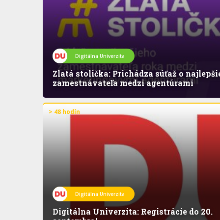
Digitálna Univerzita
Zlatá stolička: Prichádza súťaž o najlepš
zamestnávateľa medzi agentúrami
> 48 hodín
Digitálna Univerzita
Digitálna Univerzita: Registrácie do 20.