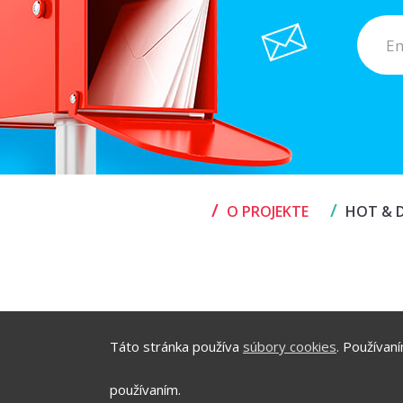
/
/
O PROJEKTE
HOT & D
Táto stránka používa
súbory cookies
. Používan
používaním.