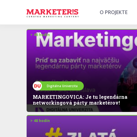
O PROJEKTE
> 48 hodín
Digitálna Univerzita
MARKETINGOVICA: Je tu legendárna
networkingová párty marketérov!
> 48 hodín