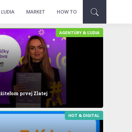
 ĽUDIA
MARKET
HOW TO
AGENTÚRY & ĽUDIA
iteľom prvej Zlatej
HOT & DIGITAL