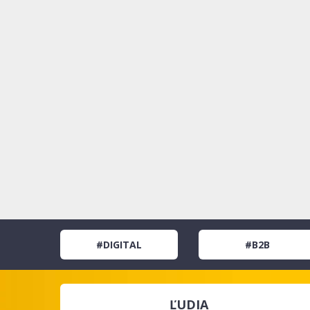
#DIGITAL
#B2B
ĽUDIA