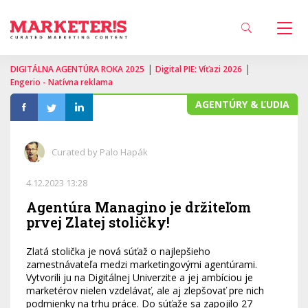
|
|
DIGITÁLNA AGENTÚRA ROKA 2025
Digital PIE: Víťazi 2026
Engerio - Natívna reklama
AGENTÚRY & ĽUDIA
Curated by Palo Hapák
4.12.2023 13:28
Agentúra Managino je držiteľom
prvej Zlatej stoličky!
Zlatá stolička je nová súťaž o najlepšieho
zamestnávateľa medzi marketingovými agentúrami.
Vytvorili ju na Digitálnej Univerzite a jej ambíciou je
marketérov nielen vzdelávať, ale aj zlepšovať pre nich
podmienky na trhu práce. Do súťaže sa zapojilo 27