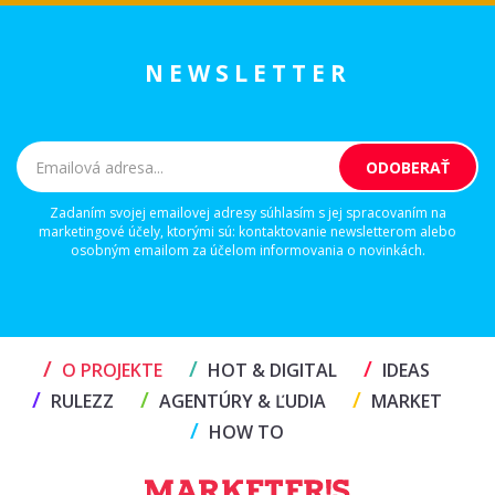
NEWSLETTER
Zadaním svojej emailovej adresy súhlasím s jej spracovaním na
marketingové účely, ktorými sú: kontaktovanie newsletterom alebo
osobným emailom za účelom informovania o novinkách.
/
/
/
O PROJEKTE
HOT & DIGITAL
IDEAS
/
/
/
RULEZZ
AGENTÚRY & ĽUDIA
MARKET
/
HOW TO