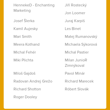
HennekeD - Enchanting
Jiří Rostecký
Marketing
Jon Loomer
Josef Šlerka
Juraj Karpiš
Kamil Aujesky
Les Binet
Mari Smith
Matej Rumanovský
Meera Kothand
Michaela Sýkorová
Michal Fehér
Michal Pastier
Miki Plichta
Milan JunioR
Zimnýkoval
Miloš Gajdoš
Pavol Minár
Radovan Andrej Grežo
Richard Marecek
Richard Shotton
Róbert Slovák
Roger Dooley