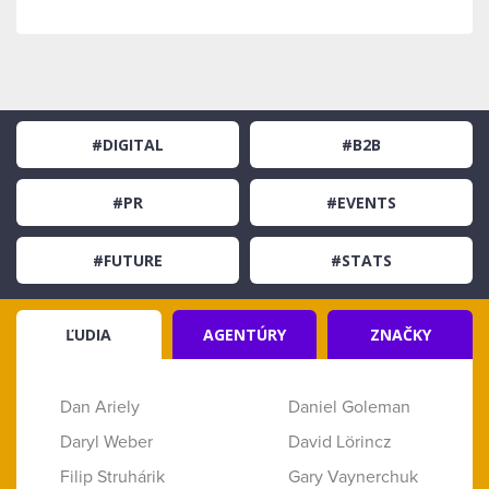
#DIGITAL
#B2B
#PR
#EVENTS
#FUTURE
#STATS
ĽUDIA
AGENTÚRY
ZNAČKY
Dan Ariely
Daniel Goleman
Daryl Weber
David Lörincz
Filip Struhárik
Gary Vaynerchuk