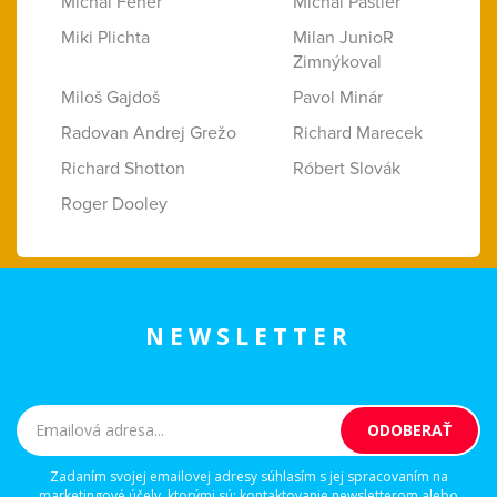
Michal Fehér
Michal Pastier
Miki Plichta
Milan JunioR
Zimnýkoval
Miloš Gajdoš
Pavol Minár
Radovan Andrej Grežo
Richard Marecek
Richard Shotton
Róbert Slovák
Roger Dooley
NEWSLETTER
Zadaním svojej emailovej adresy súhlasím s jej spracovaním na
marketingové účely, ktorými sú: kontaktovanie newsletterom alebo