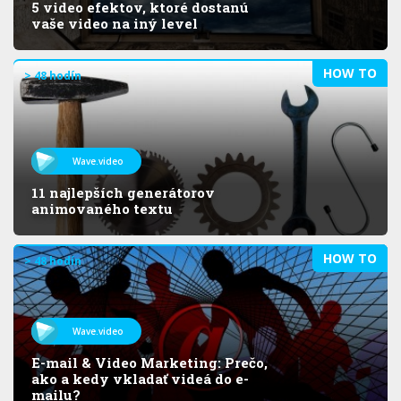
5 video efektov, ktoré dostanú
vaše video na iný level
HOW TO
> 48 hodín
Wave.video
11 najlepších generátorov
animovaného textu
HOW TO
> 48 hodín
Wave.video
E-mail & Video Marketing: Prečo,
ako a kedy vkladať videá do e-
mailu?