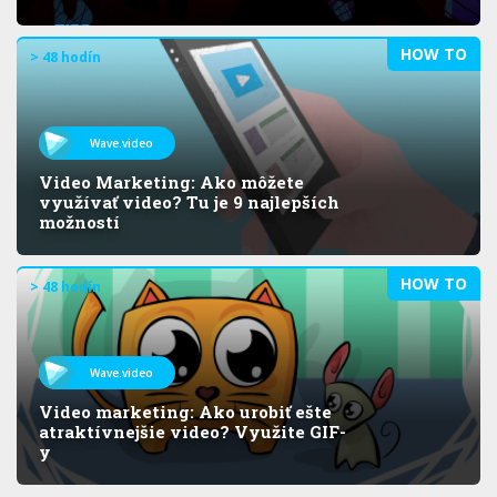
HOW TO
> 48 hodín
Wave.video
Video Marketing: Ako môžete
využívať video? Tu je 9 najlepších
možností
HOW TO
> 48 hodín
Wave.video
Video marketing: Ako urobiť ešte
atraktívnejšie video? Využite GIF-
y