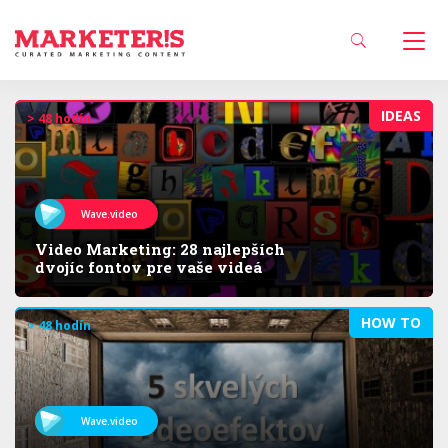
IDEAS
> 48 hodín
Wave.video
Video Marketing: 28 najlepších
dvojíc fontov pre vaše videá
HOW TO
> 48 hodín
Wave.video