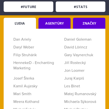
#FUTURE
#STATS
ĽUDIA
AGENTÚRY
ZNAČKY
Dan Ariely
Daniel Goleman
Daryl Weber
David Lörincz
Filip Struhárik
Gary Vaynerchuk
HennekeD - Enchanting
Jiří Rostecký
Marketing
Jon Loomer
Josef Šlerka
Juraj Karpiš
Kamil Aujesky
Les Binet
Mari Smith
Matej Rumanovský
Meera Kothand
Michaela Sýkorová