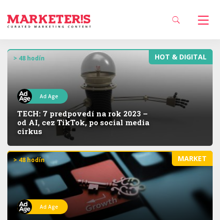
HOT & DIGITAL
> 48 hodín
Ad Age
TECH: 7 predpovedí na rok 2023 –
od AI, cez TikTok, po social media
cirkus
MARKET
> 48 hodín
Ad Age