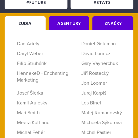
#FUTURE
#STATS
ĽUDIA
AGENTÚRY
ZNAČKY
Dan Ariely
Daniel Goleman
Daryl Weber
David Lörincz
Filip Struhárik
Gary Vaynerchuk
HennekeD - Enchanting
Jiří Rostecký
Marketing
Jon Loomer
Josef Šlerka
Juraj Karpiš
Kamil Aujesky
Les Binet
Mari Smith
Matej Rumanovský
Meera Kothand
Michaela Sýkorová
Michal Fehér
Michal Pastier