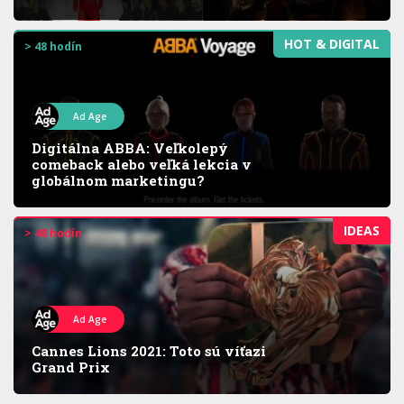
HOT & DIGITAL
> 48 hodín
Ad Age
Digitálna ABBA: Veľkolepý
comeback alebo veľká lekcia v
globálnom marketingu?
IDEAS
> 48 hodín
Ad Age
Cannes Lions 2021: Toto sú víťazi
Grand Prix