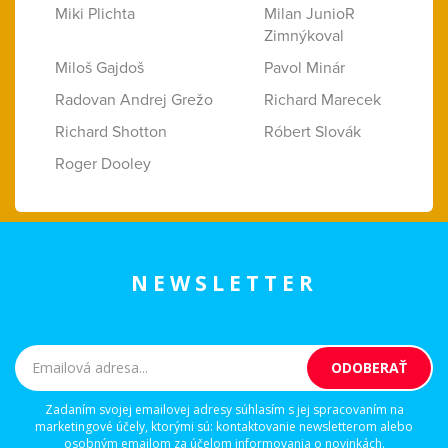
Miki Plichta
Milan JunioR
Zimnýkoval
Miloš Gajdoš
Pavol Minár
Radovan Andrej Grežo
Richard Marecek
Richard Shotton
Róbert Slovák
Roger Dooley
NEWSLETTER
Zadaním svojej emailovej adresy súhlasím s jej spracovaním na
marketingové účely, ktorými sú: kontaktovanie newsletterom alebo
osobným emailom za účelom informovania o novinkách.