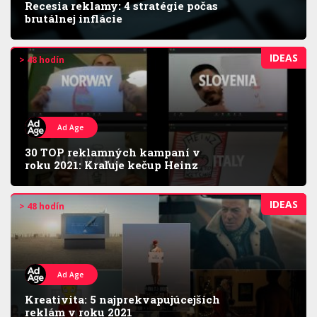
Recesia reklamy: 4 stratégie počas
brutálnej inflácie
IDEAS
> 48 hodín
Ad Age
30 TOP reklamných kampaní v
roku 2021: Kraľuje kečup Heinz
IDEAS
> 48 hodín
Ad Age
Kreativita: 5 najprekvapujúcejších
reklám v roku 2021