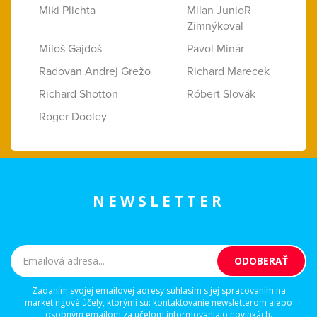
Miki Plichta
Milan JunioR
Zimnýkoval
Miloš Gajdoš
Pavol Minár
Radovan Andrej Grežo
Richard Marecek
Richard Shotton
Róbert Slovák
Roger Dooley
NEWSLETTER
Zadaním svojej emailovej adresy súhlasím s jej spracovaním na
marketingové účely, ktorými sú: kontaktovanie newsletterom alebo
osobným emailom za účelom informovania o novinkách.