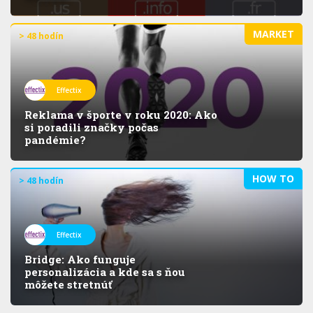
MARKET
> 48 hodín
Effectix
Reklama v športe v roku 2020: Ako
si poradili značky počas
pandémie?
HOW TO
> 48 hodín
Effectix
Bridge: Ako funguje
personalizácia a kde sa s ňou
môžete stretnúť