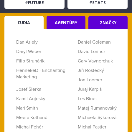
#FUTURE
#STATS
ĽUDIA
AGENTÚRY
ZNAČKY
Dan Ariely
Daniel Goleman
Daryl Weber
David Lörincz
Filip Struhárik
Gary Vaynerchuk
HennekeD - Enchanting
Jiří Rostecký
Marketing
Jon Loomer
Josef Šlerka
Juraj Karpiš
Kamil Aujesky
Les Binet
Mari Smith
Matej Rumanovský
Meera Kothand
Michaela Sýkorová
Michal Fehér
Michal Pastier