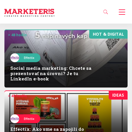
HOT & DIGITAL
> 48 hodín
Effectix
Social media marketing: Chcete sa
prezentovať na úrovni? Je tu
LinkedIn e-book
IDEAS
> 48 hodín
Effectix
Effectix: Ako sme sa zapojili do