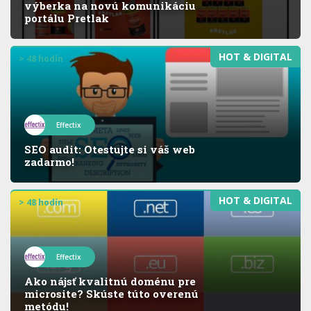
výberka na novú komunikáciu
portálu Pretlak
HOT & DIGITAL
> 48 hodín
Effectix
SEO audit: Otestujte si váš web
zadarmo!
HOT & DIGITAL
> 48 hodín
Effectix
Ako nájsť kvalitnú doménu pre
microsite? Skúste túto overenú
metódu!