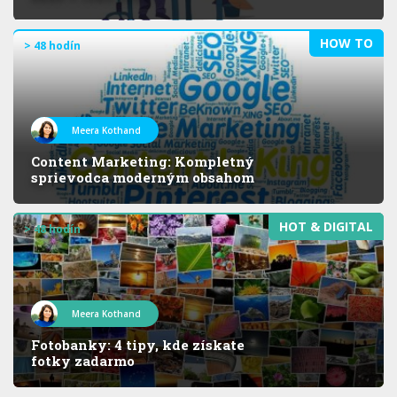
HOW TO
> 48 hodín
Meera Kothand
Content Marketing: Kompletný
sprievodca moderným obsahom
HOT & DIGITAL
> 48 hodín
Meera Kothand
Fotobanky: 4 tipy, kde získate
fotky zadarmo