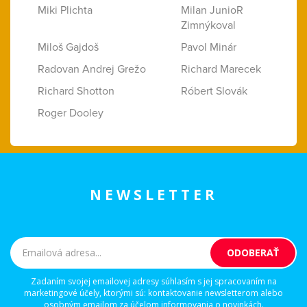
Miki Plichta
Milan JunioR
Zimnýkoval
Miloš Gajdoš
Pavol Minár
Radovan Andrej Grežo
Richard Marecek
Richard Shotton
Róbert Slovák
Roger Dooley
NEWSLETTER
Zadaním svojej emailovej adresy súhlasím s jej spracovaním na
marketingové účely, ktorými sú: kontaktovanie newsletterom alebo
osobným emailom za účelom informovania o novinkách.