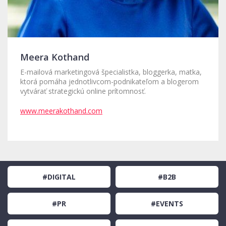
Meera Kothand
E-mailová marketingová špecialistka, bloggerka, matka,
ktorá pomáha jednotlivcom-podnikateľom a blogerom
vytvárať strategickú online prítomnosť.
www.meerakothand.com
#DIGITAL
#B2B
#PR
#EVENTS