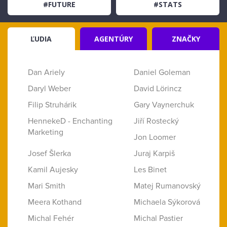
#FUTURE
#STATS
ĽUDIA
AGENTÚRY
ZNAČKY
Dan Ariely
Daniel Goleman
Daryl Weber
David Lörincz
Filip Struhárik
Gary Vaynerchuk
HennekeD - Enchanting
Jiří Rostecký
Marketing
Jon Loomer
Josef Šlerka
Juraj Karpiš
Kamil Aujesky
Les Binet
Mari Smith
Matej Rumanovský
Meera Kothand
Michaela Sýkorová
Michal Fehér
Michal Pastier