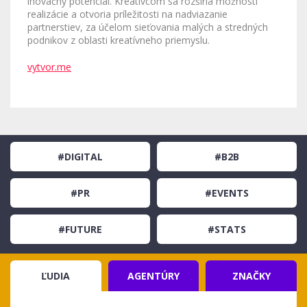
inovačný potenciál. Kreatívcom sa rozšíria možnosti
realizácie a otvoria príležitosti na nadviazanie
partnerstiev, za účelom sieťovania malých a stredných
podnikov z oblasti kreatívneho priemyslu.
vytvor.me
#DIGITAL
#B2B
#PR
#EVENTS
#FUTURE
#STATS
ĽUDIA
AGENTÚRY
ZNAČKY