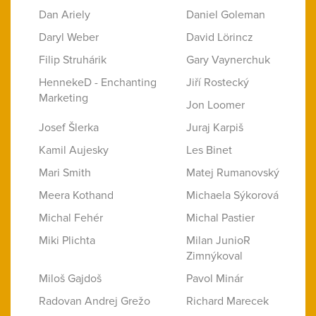
Dan Ariely
Daniel Goleman
Daryl Weber
David Lörincz
Filip Struhárik
Gary Vaynerchuk
HennekeD - Enchanting
Jiří Rostecký
Marketing
Jon Loomer
Josef Šlerka
Juraj Karpiš
Kamil Aujesky
Les Binet
Mari Smith
Matej Rumanovský
Meera Kothand
Michaela Sýkorová
Michal Fehér
Michal Pastier
Miki Plichta
Milan JunioR
Zimnýkoval
Miloš Gajdoš
Pavol Minár
Radovan Andrej Grežo
Richard Marecek