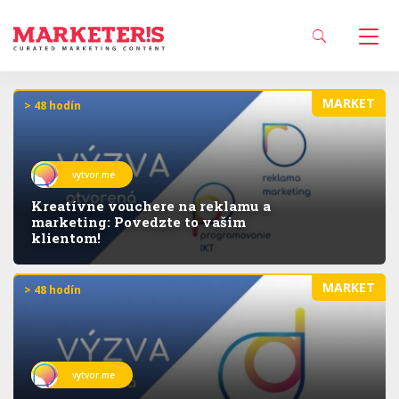
MARKET
> 48 hodín
vytvor.me
Kreatívne vouchere na reklamu a
marketing: Povedzte to vašim
klientom!
MARKET
> 48 hodín
vytvor.me