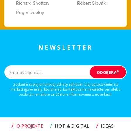
Richard Shotton
Róbert Slovák
Roger Dooley
NEWSLETTER
Zadaním svojej emailovej adresy súhlasím s jej spracovaním na
marketingové účely, ktorými sú: kontaktovanie newsletterom alebo
osobným emailom za účelom informovania o novinkách.
/
/
/
O PROJEKTE
HOT & DIGITAL
IDEAS