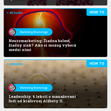
HOW TO
> 48 hodín
Marketing Brainology
Neuromarketing: Žiadna bolesť,
žiadny zisk? Ako si mozog vyberá
medzi nimi
HOW TO
> 48 hodín
Marketing Brainology
Leadership: 6 lekcií o manažovaní
ľudí od kráľovnej Alžbety II.