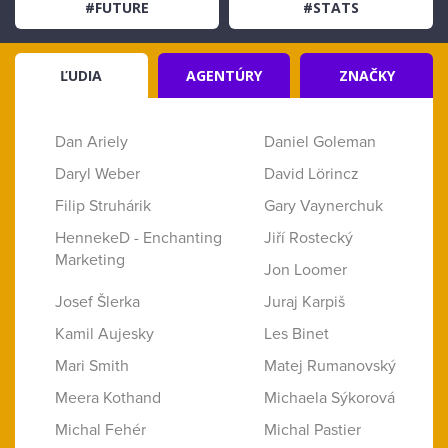
#FUTURE
#STATS
ĽUDIA
AGENTÚRY
ZNAČKY
Dan Ariely
Daniel Goleman
Daryl Weber
David Lörincz
Filip Struhárik
Gary Vaynerchuk
HennekeD - Enchanting
Jiří Rostecký
Marketing
Jon Loomer
Josef Šlerka
Juraj Karpiš
Kamil Aujesky
Les Binet
Mari Smith
Matej Rumanovský
Meera Kothand
Michaela Sýkorová
Michal Fehér
Michal Pastier