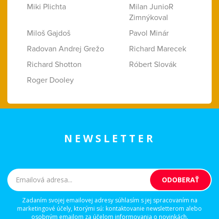
Miki Plichta
Milan JunioR
Zimnýkoval
Miloš Gajdoš
Pavol Minár
Radovan Andrej Grežo
Richard Marecek
Richard Shotton
Róbert Slovák
Roger Dooley
NEWSLETTER
Zadaním svojej emailovej adresy súhlasím s jej spracovaním na
marketingové účely, ktorými sú: kontaktovanie newsletterom alebo
osobným emailom za účelom informovania o novinkách.