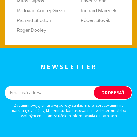
Miloš Gajdoš
Pavol Minár
Radovan Andrej Grežo
Richard Marecek
Richard Shotton
Róbert Slovák
Roger Dooley
NEWSLETTER
Zadaním svojej emailovej adresy súhlasím s jej spracovaním na
marketingové účely, ktorými sú: kontaktovanie newsletterom alebo
osobným emailom za účelom informovania o novinkách.