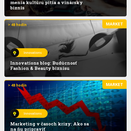
menia kultúru pitia a vinársky
biznis
MARKET
> 48 hodín
Innovations
Innovations blog: Budúcnosť
Fashion & Beauty biznisu
MARKET
> 48 hodín
Innovations
Marketing v časoch krízy: Ako sa
na ňu pripraviť