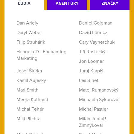
ĽUDIA
AGENTÚRY
ZNAČKY
Dan Ariely
Daniel Goleman
Daryl Weber
David Lörincz
Filip Struhárik
Gary Vaynerchuk
HennekeD - Enchanting
Jiří Rostecký
Marketing
Jon Loomer
Josef Šlerka
Juraj Karpiš
Kamil Aujesky
Les Binet
Mari Smith
Matej Rumanovský
Meera Kothand
Michaela Sýkorová
Michal Fehér
Michal Pastier
Miki Plichta
Milan JunioR
Zimnýkoval