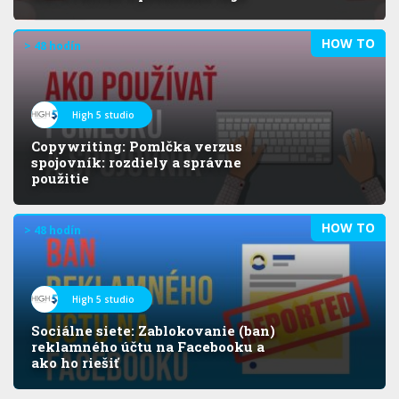
HOW TO
> 48 hodín
High 5 studio
Copywriting: Pomlčka verzus
spojovník: rozdiely a správne
použitie
HOW TO
> 48 hodín
High 5 studio
Sociálne siete: Zablokovanie (ban)
reklamného účtu na Facebooku a
ako ho riešiť