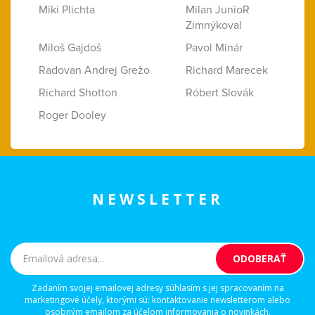
Miki Plichta
Milan JunioR
Zimnýkoval
Miloš Gajdoš
Pavol Minár
Radovan Andrej Grežo
Richard Marecek
Richard Shotton
Róbert Slovák
Roger Dooley
NEWSLETTER
Zadaním svojej emailovej adresy súhlasím s jej spracovaním na
marketingové účely, ktorými sú: kontaktovanie newsletterom alebo
osobným emailom za účelom informovania o novinkách.