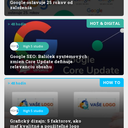
Google oslavuje 25 rokov od
založenia
HOT & DIGITAL
> 48 hodín
High 5 studio
Google SEO: Balíček systémových
zmien Core Update definuje
relevanciu obsahu
HOW TO
> 48 hodín
High 5 studio
Grafický dizajn: 5 faktorov, ako
mať kvalitné a použiteľné logo