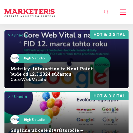
HOT & DIGITAL
> 48 hodín
High 5 studio
Metriky: Interaction to Next Paint
bude od 12.3.2024 súčasťou
CoreWebVitals
HOT & DIGITAL
> 48 hodín
High 5 studio
Gúglime už celé štvrťstoročie –