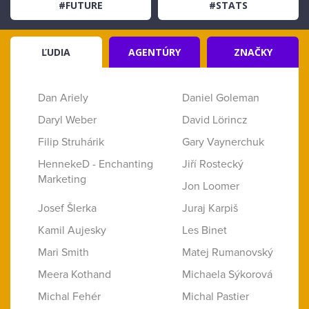
#FUTURE
#STATS
ĽUDIA
AGENTÚRY
ZNAČKY
Dan Ariely
Daniel Goleman
Daryl Weber
David Lörincz
Filip Struhárik
Gary Vaynerchuk
HennekeD - Enchanting
Jiří Rostecký
Marketing
Jon Loomer
Josef Šlerka
Juraj Karpiš
Kamil Aujesky
Les Binet
Mari Smith
Matej Rumanovský
Meera Kothand
Michaela Sýkorová
Michal Fehér
Michal Pastier