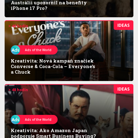
Austrálii upozornil na benefity
iPhone 17 Pro?
IDEAS
> 48 hodín
Ads of the World
Kreativita: Nová kampaň značiek
Converse & Coca-Cola – Everyone's
a Chuck
IDEAS
> 48 hodín
Ads of the World
Kreativita: Ako Amazon Japan
podporuje Smart Business Buying?