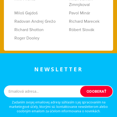
Zimnýkoval
Miloš Gajdoš
Pavol Minár
Radovan Andrej Grežo
Richard Marecek
Richard Shotton
Róbert Slovák
Roger Dooley
NEWSLETTER
Zadaním svojej emailovej adresy súhlasím s jej spracovaním na
marketingové účely, ktorými sú: kontaktovanie newsletterom alebo
osobným emailom za účelom informovania o novinkách.