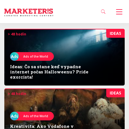
IDEAS
> 48 hodín
Ads of the World
Ideas: Čo sa stane keď vypadne
internet počas Halloweenu? Príde
exorcista!
IDEAS
> 48 hodín
Ads of the World
Kreativita: Ako Vodafone v