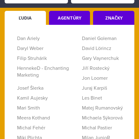
ĽUDIA
AGENTÚRY
ZNAČKY
Dan Ariely
Daniel Goleman
Daryl Weber
David Lörincz
Filip Struhárik
Gary Vaynerchuk
HennekeD - Enchanting
Jiří Rostecký
Marketing
Jon Loomer
Josef Šlerka
Juraj Karpiš
Kamil Aujesky
Les Binet
Mari Smith
Matej Rumanovský
Meera Kothand
Michaela Sýkorová
Michal Fehér
Michal Pastier
Miki Plichta
Milan JunioR