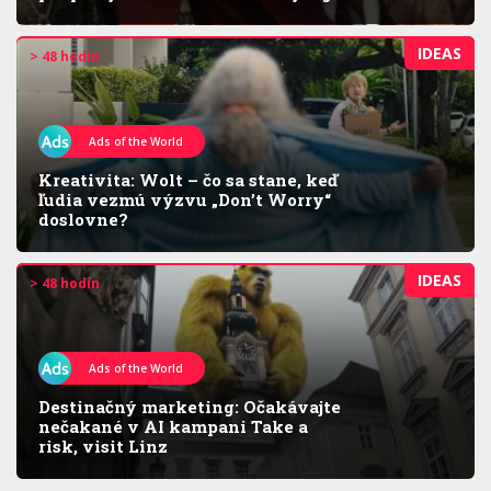
IDEAS
> 48 hodín
Ads of the World
Kreativita: Wolt – čo sa stane, keď
ľudia vezmú výzvu „Don’t Worry“
doslovne?
IDEAS
> 48 hodín
Ads of the World
Destinačný marketing: Očakávajte
nečakané v AI kampani Take a
risk, visit Linz