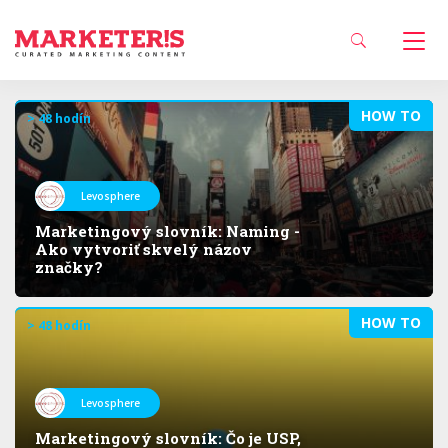
HOW TO
> 48 hodín
Levosphere
Marketingový slovník: Naming -
Ako vytvoriť skvelý názov
značky?
HOW TO
> 48 hodín
Levosphere
Marketingový slovník: Čo je USP,