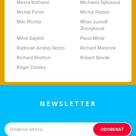
Meera Kothand
Michaela Sýkorová
Michal Fehér
Michal Pastier
Miki Plichta
Milan JunioR
Zimnýkoval
Miloš Gajdoš
Pavol Minár
Radovan Andrej Grežo
Richard Marecek
Richard Shotton
Róbert Slovák
Roger Dooley
NEWSLETTER