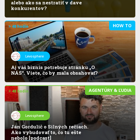
alebo ako sa nestratiť v dave
konkurentov?
HOW TO
> 48 hodín
Levosphere
Aj váš biznis potrebuje stránku „O
NÁS“. Viete, čo by mala obsahovať?
AGENTÚRY & ĽUDIA
> 48 hodín
Levosphere
Ján Gordulič o Silných rečiach.
Ako vybudovať to, čo tu ešte
nebolo [podcast]