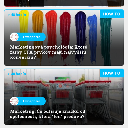
HOW TO
> 48 hodín
Levosphere
Marketingová psychológia: Ktoré
farby CTA prvkov majú najvyššiu
konverziu?
HOW TO
> 48 hodín
Levosphere
Marketing: Čo odlišuje značku od
spoločnosti, ktorá "len" predáva?