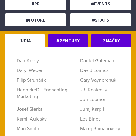
#PR
#EVENTS
#FUTURE
#STATS
ĽUDIA
AGENTÚRY
ZNAČKY
Dan Ariely
Daniel Goleman
Daryl Weber
David Lörincz
Filip Struhárik
Gary Vaynerchuk
HennekeD - Enchanting
Jiří Rostecký
Marketing
Jon Loomer
Josef Šlerka
Juraj Karpiš
Kamil Aujesky
Les Binet
Mari Smith
Matej Rumanovský