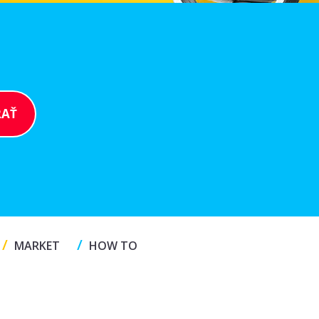
/
/
MARKET
HOW TO