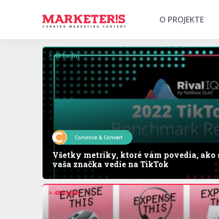
O PROJEKTE
> 48 hodín
Convince & Convert
Všetky metriky, ktoré vám povedia, ako 
vaša značka vedie na TikTok
> 48 hodín