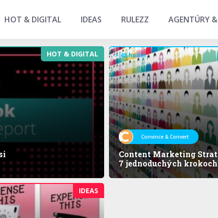
HOT & DIGITAL
IDEAS
RULEZZ
AGENTÚRY &
HOT & DIGITAL
> 48 hodín
Convince & Convert
si
Content Marketing Strat
7 jednoduchých krokoch
IDEAS