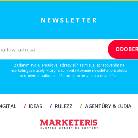
NEWSLETTER
Zadaním svojej emailovej adresy súhlasím s jej spracovaním na
marketingové účely, ktorými sú: kontaktovanie newsletterom alebo
osobným emailom za účelom informovania o novinkách.
/
/
/
IGITAL
IDEAS
RULEZZ
AGENTÚRY & ĽUDIA