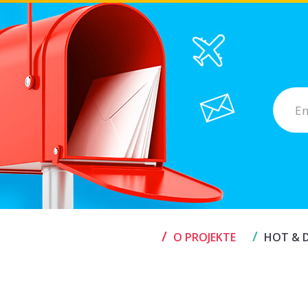
/
/
O PROJEKTE
HOT & D