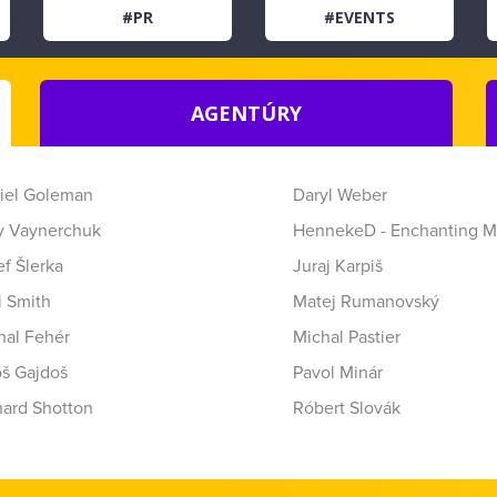
#PR
#EVENTS
AGENTÚRY
iel Goleman
Daryl Weber
y Vaynerchuk
HennekeD - Enchanting M
f Šlerka
Juraj Karpiš
i Smith
Matej Rumanovský
hal Fehér
Michal Pastier
oš Gajdoš
Pavol Minár
hard Shotton
Róbert Slovák