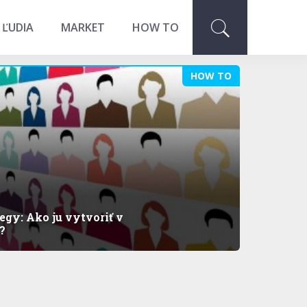
 ĽUDIA
MARKET
HOW TO
HOW TO
egy: Ako ju vytvoriť v
?