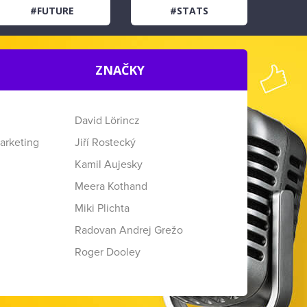
#FUTURE
#STATS
ZNAČKY
David Lörincz
arketing
Jiří Rostecký
Kamil Aujesky
Meera Kothand
Miki Plichta
Radovan Andrej Grežo
Roger Dooley