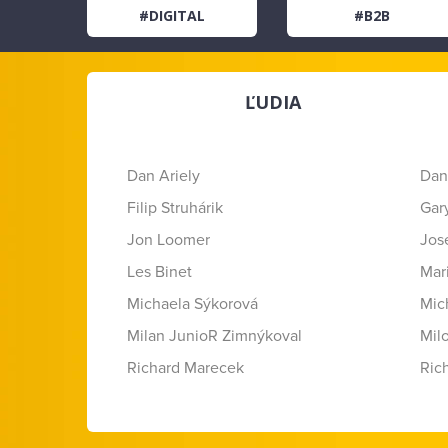
#DIGITAL
#B2B
ĽUDIA
Dan Ariely
Dan
Filip Struhárik
Gar
Jon Loomer
Jose
Les Binet
Mar
Michaela Sýkorová
Mic
Milan JunioR Zimnýkoval
Mil
Richard Marecek
Ric