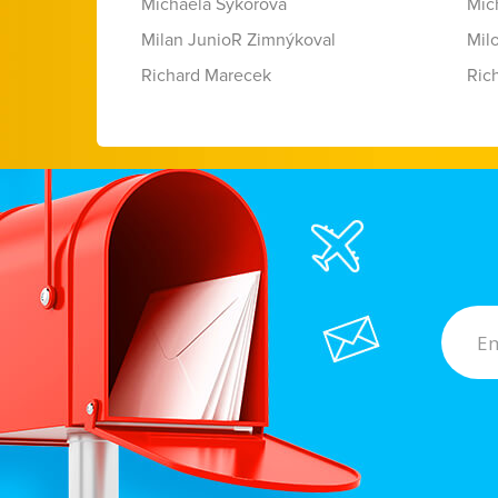
Michaela Sýkorová
Mic
Milan JunioR Zimnýkoval
Mil
Richard Marecek
Ric