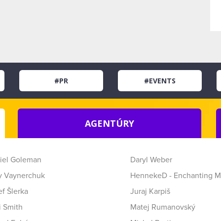
#PR
#EVENTS
AGENTÚRY
iel Goleman
Daryl Weber
y Vaynerchuk
HennekeD - Enchanting M
f Šlerka
Juraj Karpiš
i Smith
Matej Rumanovský