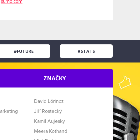
sumo.com
#FUTURE
#STATS
ZNAČKY
David Lörincz
arketing
Jiří Rostecký
Kamil Aujesky
Meera Kothand