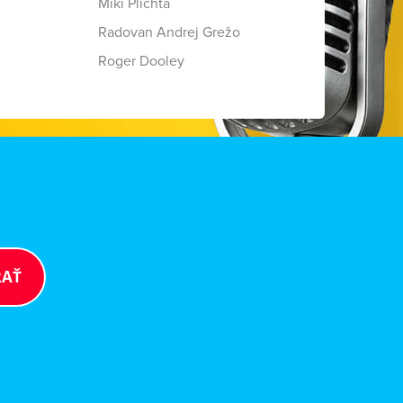
Miki Plichta
Radovan Andrej Grežo
Roger Dooley