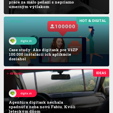
práce za málo peňazí s nepriamo
úmerným výtlakom
HOT & DIGITAL
> 48 hodín
digita.sk
Case study: Ako digitask pre VšZP
100.000 inštalácií ich aplikácie
dosiahol
IDEAS
> 48 hodín
digita.sk
Agentúra digitask nechala
spadnúť z neba novú Fabiu. Kvôli
leteckým dňom