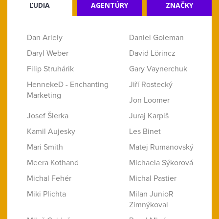
ĽUDIA
AGENTÚRY
ZNAČKY
Dan Ariely
Daniel Goleman
Daryl Weber
David Lörincz
Filip Struhárik
Gary Vaynerchuk
HennekeD - Enchanting
Jiří Rostecký
Marketing
Jon Loomer
Josef Šlerka
Juraj Karpiš
Kamil Aujesky
Les Binet
Mari Smith
Matej Rumanovský
Meera Kothand
Michaela Sýkorová
Michal Fehér
Michal Pastier
Miki Plichta
Milan JunioR
Zimnýkoval