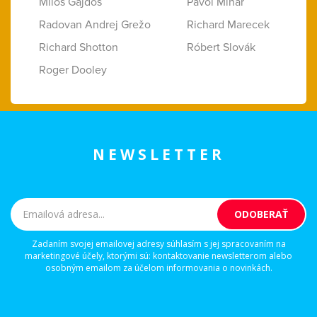
Miloš Gajdoš
Pavol Minár
Radovan Andrej Grežo
Richard Marecek
Richard Shotton
Róbert Slovák
Roger Dooley
NEWSLETTER
Zadaním svojej emailovej adresy súhlasím s jej spracovaním na
marketingové účely, ktorými sú: kontaktovanie newsletterom alebo
osobným emailom za účelom informovania o novinkách.