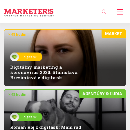
MARKET
> 48 hodín
digita.sk
Digitálny marketing a
koronavírus 2020: Stanislava
Brezániová z digita.sk
AGENTÚRY & ĽUDIA
> 48 hodín
digita.sk
Roman Roj z digitask: Mám rád