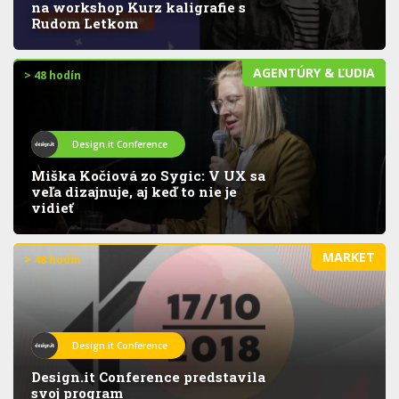
na workshop Kurz kaligrafie s
Rudom Letkom
AGENTÚRY & ĽUDIA
> 48 hodín
Design.it Conference
Miška Kočiová zo Sygic: V UX sa
veľa dizajnuje, aj keď to nie je
vidieť
MARKET
> 48 hodín
Design.it Conference
Design.it Conference predstavila
svoj program