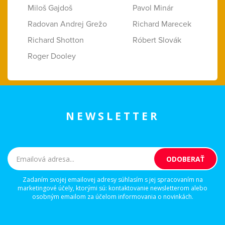
Miloš Gajdoš
Pavol Minár
Radovan Andrej Grežo
Richard Marecek
Richard Shotton
Róbert Slovák
Roger Dooley
NEWSLETTER
Zadaním svojej emailovej adresy súhlasím s jej spracovaním na
marketingové účely, ktorými sú: kontaktovanie newsletterom alebo
osobným emailom za účelom informovania o novinkách.