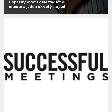
Úspešný event? Netradičné
miesto a jeden skvelý nápad