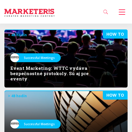
HOW TO
> 48 hodín
Successful Meetings
Event Marketing: WTTC vydáva
bezpečnostné protokoly. Sú aj pre
eventy
HOW TO
> 48 hodín
Successful Meetings