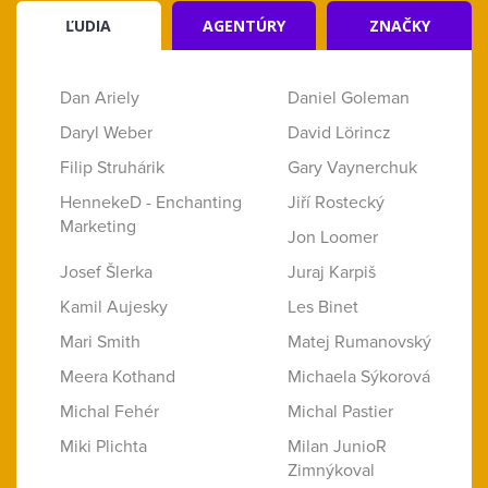
ĽUDIA
AGENTÚRY
ZNAČKY
Dan Ariely
Daniel Goleman
Daryl Weber
David Lörincz
Filip Struhárik
Gary Vaynerchuk
HennekeD - Enchanting
Jiří Rostecký
Marketing
Jon Loomer
Josef Šlerka
Juraj Karpiš
Kamil Aujesky
Les Binet
Mari Smith
Matej Rumanovský
Meera Kothand
Michaela Sýkorová
Michal Fehér
Michal Pastier
Miki Plichta
Milan JunioR
Zimnýkoval