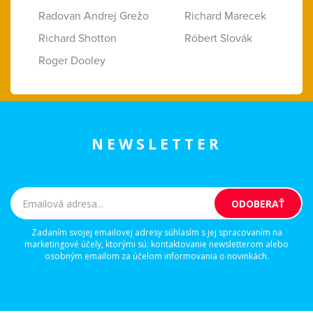
Radovan Andrej Grežo
Richard Marecek
Richard Shotton
Róbert Slovák
Roger Dooley
NEWSLETTER
Zadaním svojej emailovej adresy súhlasím s jej spracovaním na
marketingové účely, ktorými sú: kontaktovanie newsletterom alebo
osobným emailom za účelom informovania o novinkách.