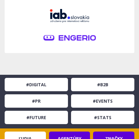
#DIGITAL
#B2B
#PR
#EVENTS
#FUTURE
#STATS
ĽUDIA
AGENTÚRY
ZNAČKY