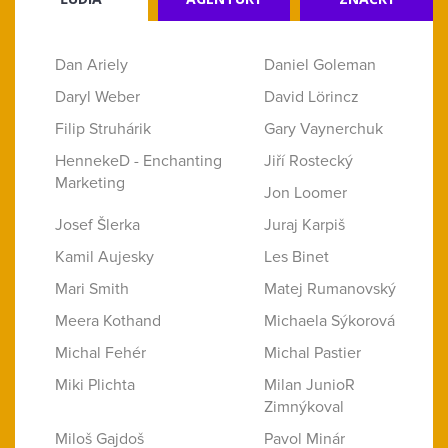
Dan Ariely
Daniel Goleman
Daryl Weber
David Lörincz
Filip Struhárik
Gary Vaynerchuk
HennekeD - Enchanting
Jiří Rostecký
Marketing
Jon Loomer
Josef Šlerka
Juraj Karpiš
Kamil Aujesky
Les Binet
Mari Smith
Matej Rumanovský
Meera Kothand
Michaela Sýkorová
Michal Fehér
Michal Pastier
Miki Plichta
Milan JunioR
Zimnýkoval
Miloš Gajdoš
Pavol Minár