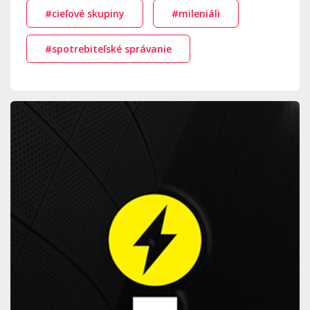
#cieľové skupiny
#mileniáli
#spotrebiteľské správanie