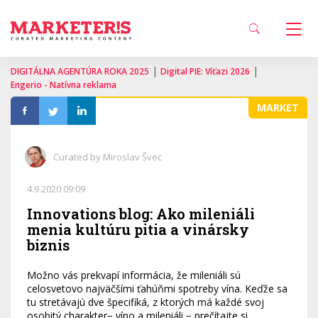
|
|
DIGITÁLNA AGENTÚRA ROKA 2025
Digital PIE: Víťazi 2026
Engerio - Natívna reklama
MARKET
Curated by Miroslav Švec
4.9.2020 09:09
Innovations blog: Ako mileniáli
menia kultúru pitia a vinársky
biznis
Možno vás prekvapí informácia, že mileniáli sú
celosvetovo najväčšími ťahúňmi spotreby vína. Keďže sa
tu stretávajú dve špecifiká, z ktorých má každé svoj
osobitý charakter− víno a mileniáli − prečítajte si