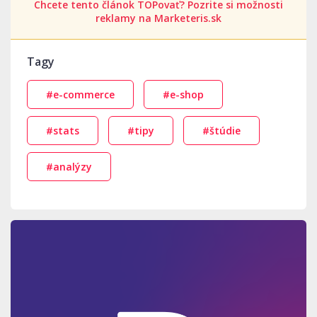
Chcete tento článok TOPovať? Pozrite si možnosti
reklamy na Marketeris.sk
Tagy
#e-commerce
#e-shop
#stats
#tipy
#štúdie
#analýzy