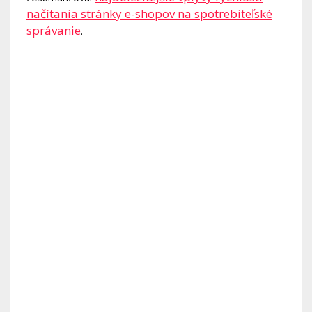
načítania stránky e-shopov na spotrebiteľské
správanie
.