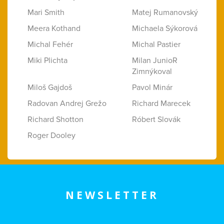
Mari Smith
Matej Rumanovský
Meera Kothand
Michaela Sýkorová
Michal Fehér
Michal Pastier
Miki Plichta
Milan JunioR
Zimnýkoval
Miloš Gajdoš
Pavol Minár
Radovan Andrej Grežo
Richard Marecek
Richard Shotton
Róbert Slovák
Roger Dooley
NEWSLETTER