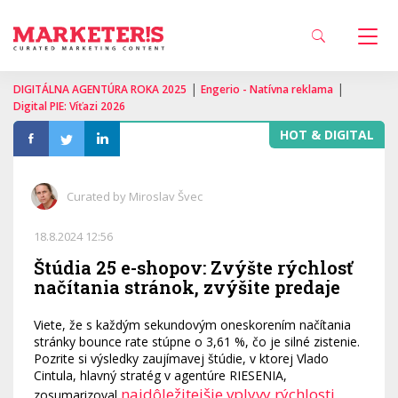
|
|
DIGITÁLNA AGENTÚRA ROKA 2025
Engerio - Natívna reklama
Digital PIE: Víťazi 2026
HOT & DIGITAL
Curated by Miroslav Švec
18.8.2024 12:56
Štúdia 25 e-shopov: Zvýšte rýchlosť
načítania stránok, zvýšite predaje
Viete, že s každým sekundovým oneskorením načítania
stránky bounce rate stúpne o 3,61 %, čo je silné zistenie.
Pozrite si výsledky zaujímavej štúdie, v ktorej Vlado
Cintula, hlavný stratég v agentúre RIESENIA,
najdôležitejšie vplyvy rýchlosti
zosumarizoval