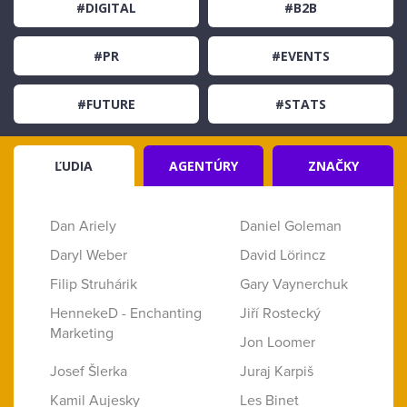
#DIGITAL
#B2B
#PR
#EVENTS
#FUTURE
#STATS
ĽUDIA
AGENTÚRY
ZNAČKY
Dan Ariely
Daniel Goleman
Daryl Weber
David Lörincz
Filip Struhárik
Gary Vaynerchuk
HennekeD - Enchanting
Jiří Rostecký
Marketing
Jon Loomer
Josef Šlerka
Juraj Karpiš
Kamil Aujesky
Les Binet