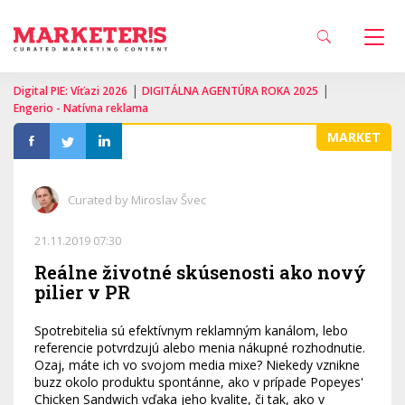
|
|
Digital PIE: Víťazi 2026
DIGITÁLNA AGENTÚRA ROKA 2025
Engerio - Natívna reklama
MARKET
Curated by Miroslav Švec
21.11.2019 07:30
Reálne životné skúsenosti ako nový
pilier v PR
Spotrebitelia sú efektívnym reklamným kanálom, lebo
referencie potvrdzujú alebo menia nákupné rozhodnutie.
Ozaj, máte ich vo svojom media mixe? Niekedy vznikne
buzz okolo produktu spontánne, ako v prípade Popeyes'
Chicken Sandwich vďaka jeho kvalite, či tak, ako v