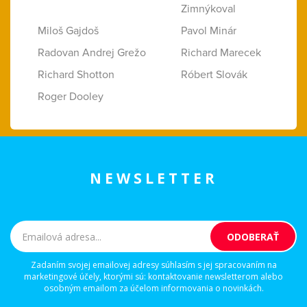
Zimnýkoval
Miloš Gajdoš
Pavol Minár
Radovan Andrej Grežo
Richard Marecek
Richard Shotton
Róbert Slovák
Roger Dooley
NEWSLETTER
Zadaním svojej emailovej adresy súhlasím s jej spracovaním na
marketingové účely, ktorými sú: kontaktovanie newsletterom alebo
osobným emailom za účelom informovania o novinkách.