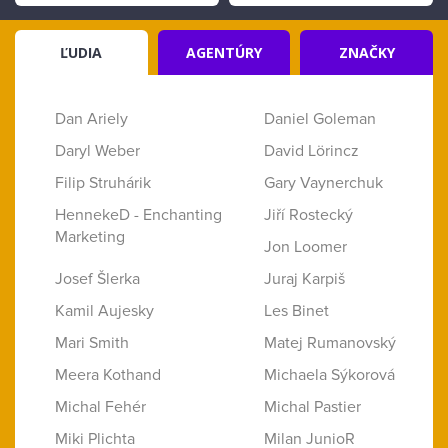
ĽUDIA
AGENTÚRY
ZNAČKY
Dan Ariely
Daniel Goleman
Daryl Weber
David Lörincz
Filip Struhárik
Gary Vaynerchuk
HennekeD - Enchanting
Jiří Rostecký
Marketing
Jon Loomer
Josef Šlerka
Juraj Karpiš
Kamil Aujesky
Les Binet
Mari Smith
Matej Rumanovský
Meera Kothand
Michaela Sýkorová
Michal Fehér
Michal Pastier
Miki Plichta
Milan JunioR