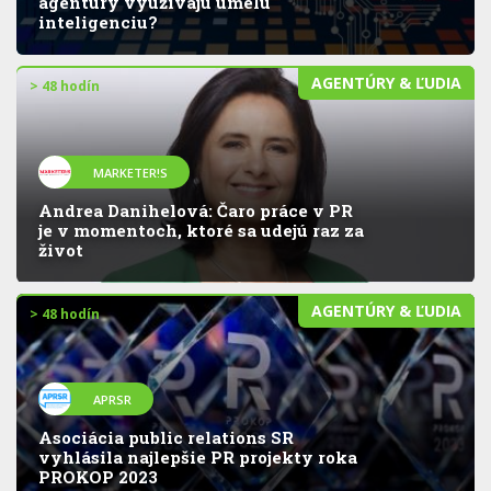
agentúry využívajú umelú
inteligenciu?
AGENTÚRY & ĽUDIA
> 48 hodín
MARKETER!S
Andrea Danihelová: Čaro práce v PR
je v momentoch, ktoré sa udejú raz za
život
AGENTÚRY & ĽUDIA
> 48 hodín
APRSR
Asociácia public relations SR
vyhlásila najlepšie PR projekty roka
PROKOP 2023