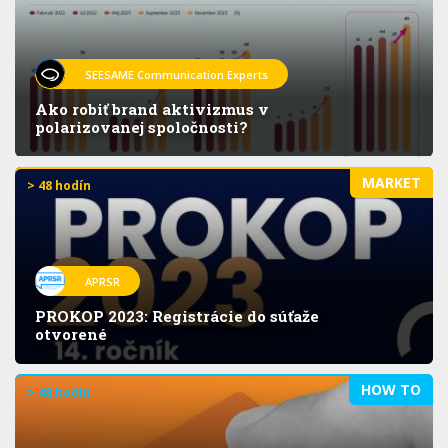
SEESAME Communication Experts
Ako robiť brand aktivizmus v
polarizovanej spoločnosti?
MARKET
> 48 hodín
APRSR
PROKOP 2023: Registrácie do súťaže
otvorené
HOW TO
> 48 hodín