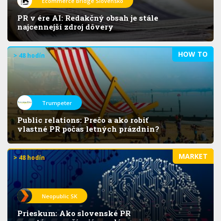
Ecommerce Bridge Slovensko
PR v ére AI: Redakčný obsah je stále
najcennejší zdroj dôvery
HOW TO
> 48 hodín
Trumpeter
Public relations: Prečo a ako robiť
vlastné PR počas letných prázdnin?
MARKET
> 48 hodín
Neopublic SK
Prieskum: Ako slovenské PR