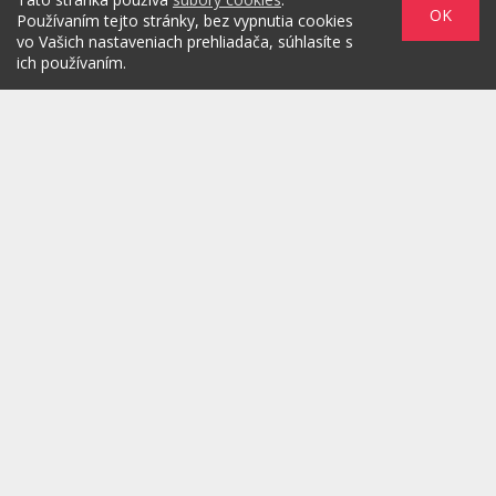
OK
Používaním tejto stránky, bez vypnutia cookies
vo Vašich nastaveniach prehliadača, súhlasíte s
ich používaním.
Zadaním svojej emailovej adresy súhlasím s jej spracovaním na
marketingové účely, ktorými sú: kontaktovanie newsletterom alebo
osobným emailom za účelom informovania o novinkách.
/
/
/
O PROJEKTE
HOT & DIGITAL
IDEAS
/
/
/
RULEZZ
AGENTÚRY & ĽUDIA
MARKET
/
HOW TO
Možnosti reklamy
Copyright© 2026 by TheMarketers.biz
info@themarketers.biz