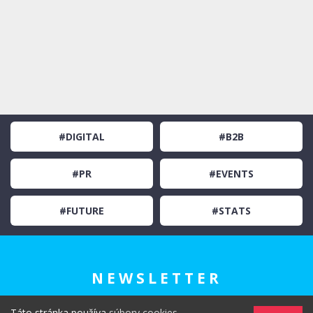
#DIGITAL
#B2B
#PR
#EVENTS
#FUTURE
#STATS
NEWSLETTER
Táto stránka používa
súbory cookies
.