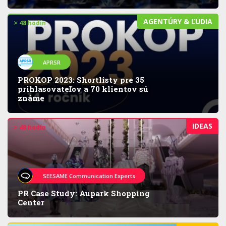
AGENTÚRY & ĽUDIA
> 48 hodín
APRSR
PROKOP 2023: Shortlisty pre 35
prihlasovateľov a 70 klientov sú
známe
IDEAS
> 48 hodín
SEESAME Communication Experts
PR Case Study: Aupark Shopping
Center