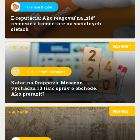
Kremsa Digital
E-reputácia: Ako reagovať na „zlé“
recenzie a komentáre na sociálnych
sieťach
MARKET
> 48 hodín
10/10 Communications
Katarína Droppová: Mesačne
vychádza 10 tisíc správ o obchode.
Ako preraziť?
MARKET
> 48 hodín