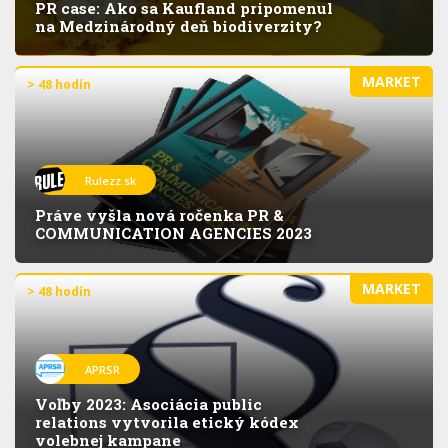
PR case: Ako sa Kaufland pripomenul
na Medzinárodný deň biodiverzity?
MARKET
> 48 hodín
Rulezz.sk
Práve vyšla nová ročenka PR &
COMMUNICATION AGENCIES 2023
MARKET
> 48 hodín
APRSR
Voľby 2023: Asociácia public
relations vytvorila etický kódex
volebnej kampane