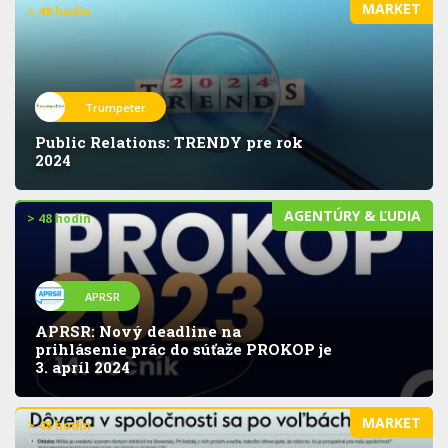
MARKET
> 48 hodín
Trumpeter
Public Relations: TRENDY pre rok
2024
AGENTÚRY & ĽUDIA
> 48 hodín
APRSR
APRSR: Nový deadline na
prihlásenie prác do súťaže PROKOP je
3. apríl 2024
MARKET
> 48 hodín