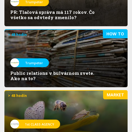
Trumpeter
PR: Tlačová správa má 117 rokov. Čo
všetko sa odvtedy zmenilo?
HOW TO
> 48 hodín
Trumpeter
Public relations v bulvárnom svete.
Ako na to?
MARKET
> 48 hodín
1st CLASS AGENCY