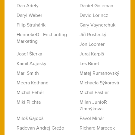
Dan Ariely
Daniel Goleman
Daryl Weber
David Lörincz
Filip Struhárik
Gary Vaynerchuk
HennekeD - Enchanting
Jiří Rostecký
Marketing
Jon Loomer
Josef Šlerka
Juraj Karpiš
Kamil Aujesky
Les Binet
Mari Smith
Matej Rumanovský
Meera Kothand
Michaela Sýkorová
Michal Fehér
Michal Pastier
Miki Plichta
Milan JunioR
Zimnýkoval
Miloš Gajdoš
Pavol Minár
Radovan Andrej Grežo
Richard Marecek