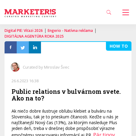
|
|
Digital PIE: Víťazi 2026
Engerio - Natívna reklama
DIGITÁLNA AGENTÚRA ROKA 2025
HOW TO
Curated by Miroslav Švec
26.6.2023 16:38
Public relations v bulvárnom svete.
Ako na to?
Ak niečo dobre ilustruje obľubu klebiet a bulváru na
Slovensku, tak je to prieskum čítanosti. Keďže u nás je
najčítanejší Nový čas (13%), za ktorým nasleduje Plus
jeden deň, treba v dnešnej dobe prispôsobiť výrazne
Pár tipov,
emočnému spracovaniu informácií aj PR.