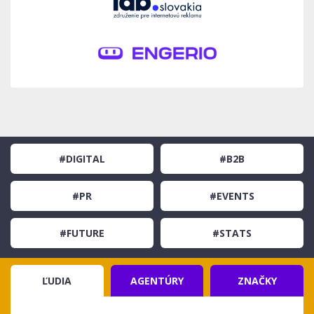
#DIGITAL
#B2B
#PR
#EVENTS
#FUTURE
#STATS
ĽUDIA
AGENTÚRY
ZNAČKY