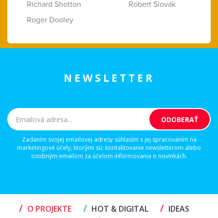
Richard Shotton
Róbert Slovák
Roger Dooley
NEWSLETTER
Zadaním svojej emailovej adresy súhlasím s jej spracovaním na
marketingové účely, ktorými sú: kontaktovanie newsletterom alebo
osobným emailom za účelom informovania o novinkách.
/
/
/
O PROJEKTE
HOT & DIGITAL
IDEAS