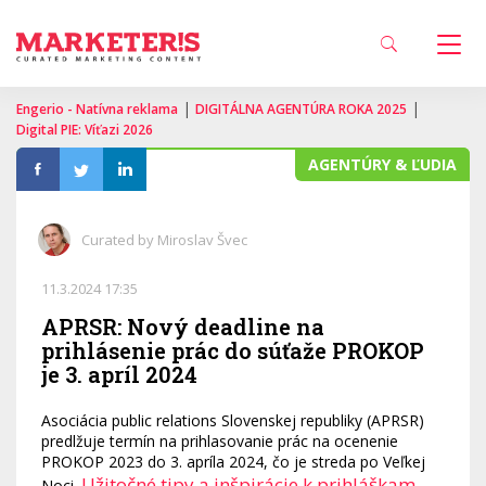
|
|
Engerio - Natívna reklama
DIGITÁLNA AGENTÚRA ROKA 2025
Digital PIE: Víťazi 2026
AGENTÚRY & ĽUDIA
Curated by Miroslav Švec
11.3.2024 17:35
APRSR: Nový deadline na
prihlásenie prác do súťaže PROKOP
je 3. apríl 2024
Asociácia public relations Slovenskej republiky (APRSR)
predlžuje termín na prihlasovanie prác na ocenenie
PROKOP 2023 do 3. apríla 2024, čo je streda po Veľkej
Užitočné tipy a inšpirácie k prihláškam
Noci.