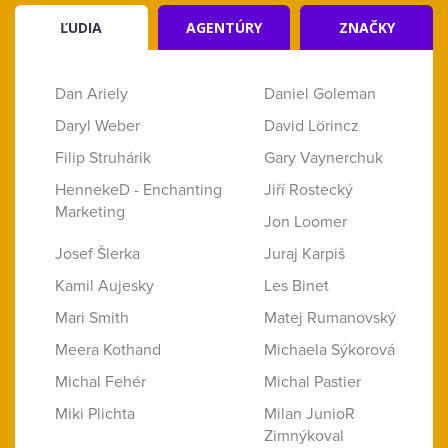
ĽUDIA
AGENTÚRY
ZNAČKY
Dan Ariely
Daniel Goleman
Daryl Weber
David Lörincz
Filip Struhárik
Gary Vaynerchuk
HennekeD - Enchanting
Jiří Rostecký
Marketing
Jon Loomer
Josef Šlerka
Juraj Karpiš
Kamil Aujesky
Les Binet
Mari Smith
Matej Rumanovský
Meera Kothand
Michaela Sýkorová
Michal Fehér
Michal Pastier
Miki Plichta
Milan JunioR
Zimnýkoval