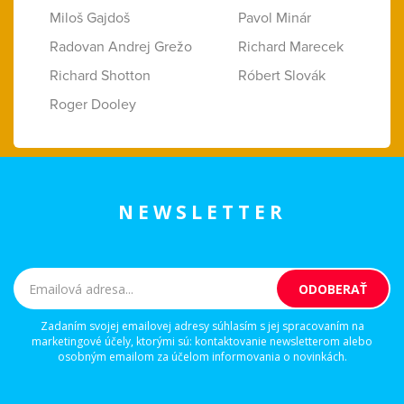
Miloš Gajdoš
Pavol Minár
Radovan Andrej Grežo
Richard Marecek
Richard Shotton
Róbert Slovák
Roger Dooley
NEWSLETTER
Zadaním svojej emailovej adresy súhlasím s jej spracovaním na
marketingové účely, ktorými sú: kontaktovanie newsletterom alebo
osobným emailom za účelom informovania o novinkách.