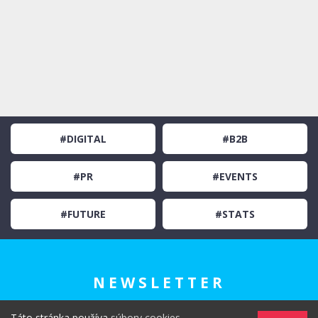
#DIGITAL
#B2B
#PR
#EVENTS
#FUTURE
#STATS
NEWSLETTER
Táto stránka používa
súbory cookies
.