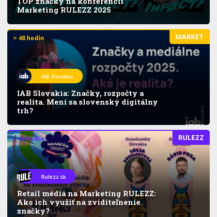
TOP značky na konferencii
Marketing RULEZZ 2025
MARKET
> 48 hodín
IAB Slovakia
IAB Slovakia: Značky, rozpočty a
realita. Mení sa slovenský digitálny
trh?
RULEZZ
> 48 hodín
Rulezz.sk
Retail médiá na Marketing RULEZZ:
Ako ich využiť na zviditeľnenie
značky?