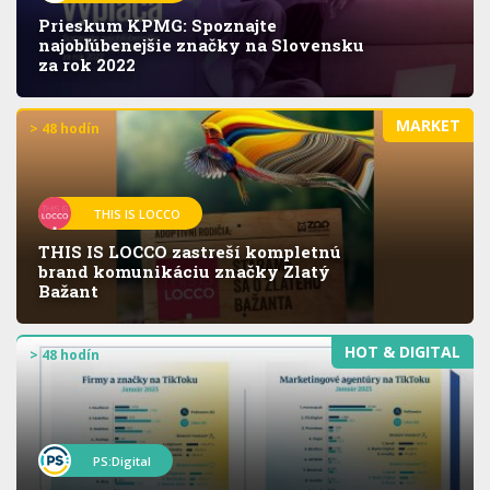
Prieskum KPMG: Spoznajte
najobľúbenejšie značky na Slovensku
za rok 2022
MARKET
> 48 hodín
THIS IS LOCCO
THIS IS LOCCO zastreší kompletnú
brand komunikáciu značky Zlatý
Bažant
HOT & DIGITAL
> 48 hodín
PS:Digital