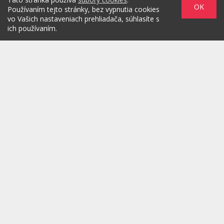
OK
Používaním tejto stránky, bez vypnutia cookies
vo Vašich nastaveniach prehliadača, súhlasíte s
ich používaním.
Zadaním svojej emailovej adresy súhlasím s jej spracovaním na
marketingové účely, ktorými sú: kontaktovanie newsletterom alebo
osobným emailom za účelom informovania o novinkách.
/
/
/
O PROJEKTE
HOT & DIGITAL
IDEAS
/
/
/
RULEZZ
AGENTÚRY & ĽUDIA
MARKET
/
HOW TO
Možnosti reklamy
Copyright© 2026 by TheMarketers.biz
info@themarketers.biz