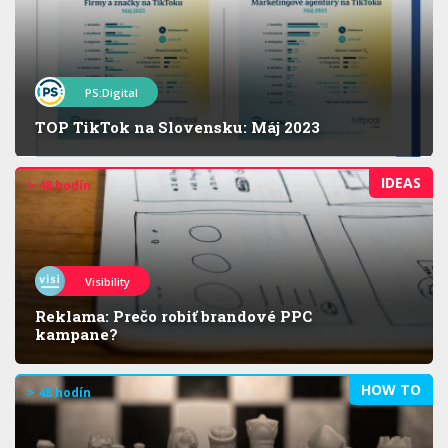
PS:Digital
TOP TikTok na Slovensku: Máj 2023
IDEAS
> 48 hodín
Visibility
Reklama: Prečo robiť brandové PPC
kampane?
HOW TO
> 48 hodín