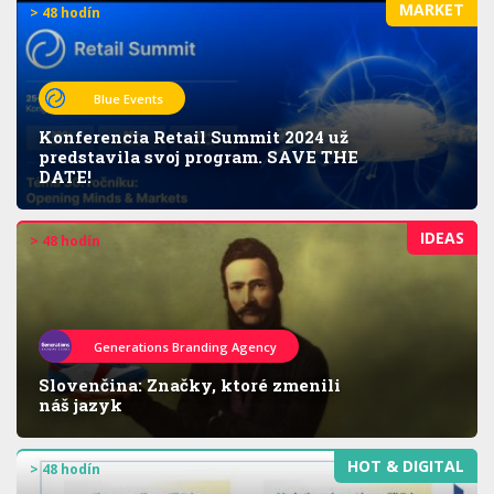
MARKET
> 48 hodín
Blue Events
Konferencia Retail Summit 2024 už
predstavila svoj program. SAVE THE
DATE!
IDEAS
> 48 hodín
Generations Branding Agency
Slovenčina: Značky, ktoré zmenili
náš jazyk
HOT & DIGITAL
> 48 hodín