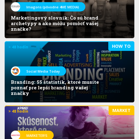
Imagons (pôvodne 4ME MEDIA)
Marketingový slovník: Čo sú brand
archetypy a ako môžu pomôcť vašej
značke?
HOW TO
> 48 hodín
Social Media Today
Branding: 55 štatistík, ktoré musíte
poznať pre lepší branding vašej
značky
MARKET
> 48 hodín
MARKETER!S