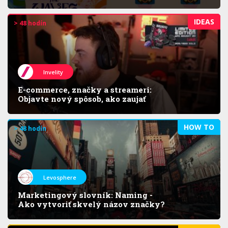
IDEAS
> 48 hodín
Invelity
E-commerce, značky a streameri:
Objavte nový spôsob, ako zaujať
HOW TO
> 48 hodín
Levosphere
Marketingový slovník: Naming -
Ako vytvoriť skvelý názov značky?