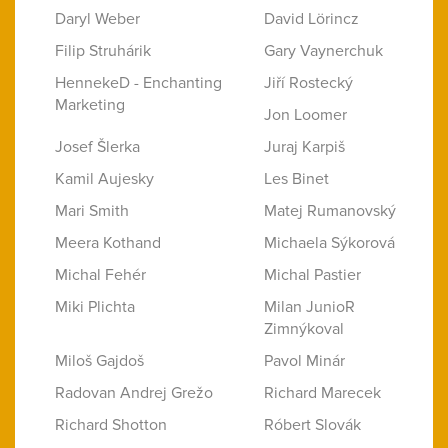
Daryl Weber
David Lörincz
Filip Struhárik
Gary Vaynerchuk
HennekeD - Enchanting
Jiří Rostecký
Marketing
Jon Loomer
Josef Šlerka
Juraj Karpiš
Kamil Aujesky
Les Binet
Mari Smith
Matej Rumanovský
Meera Kothand
Michaela Sýkorová
Michal Fehér
Michal Pastier
Miki Plichta
Milan JunioR
Zimnýkoval
Miloš Gajdoš
Pavol Minár
Radovan Andrej Grežo
Richard Marecek
Richard Shotton
Róbert Slovák