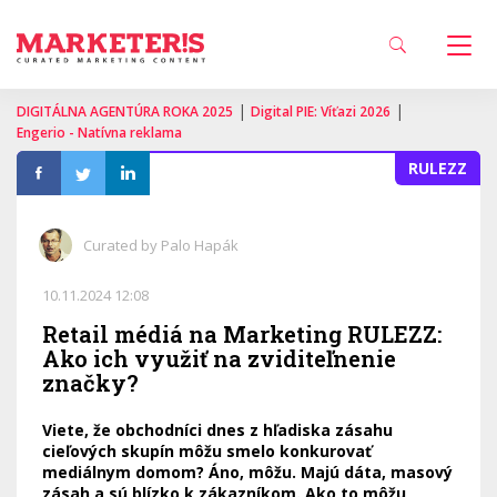
|
|
DIGITÁLNA AGENTÚRA ROKA 2025
Digital PIE: Víťazi 2026
Engerio - Natívna reklama
RULEZZ
Curated by Palo Hapák
10.11.2024 12:08
Retail médiá na Marketing RULEZZ:
Ako ich využiť na zviditeľnenie
značky?
Viete, že obchodníci dnes z hľadiska zásahu
cieľových skupín môžu smelo konkurovať
mediálnym domom? Áno, môžu. Majú dáta, masový
zásah a sú blízko k zákazníkom. Ako to môžu