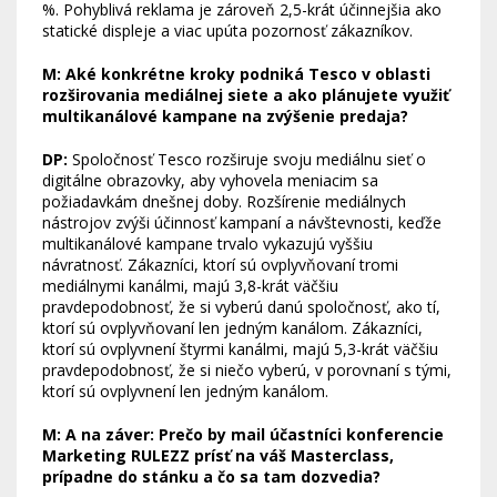
%. Pohyblivá reklama je zároveň 2,5-krát účinnejšia ako
statické displeje a viac upúta pozornosť zákazníkov.
M: Aké konkrétne kroky podniká Tesco v oblasti
rozširovania mediálnej siete a ako plánujete využiť
multikanálové kampane na zvýšenie predaja?
DP:
Spoločnosť Tesco rozširuje svoju mediálnu sieť o
digitálne obrazovky, aby vyhovela meniacim sa
požiadavkám dnešnej doby. Rozšírenie mediálnych
nástrojov zvýši účinnosť kampaní a návštevnosti, keďže
multikanálové kampane trvalo vykazujú vyššiu
návratnosť. Zákazníci, ktorí sú ovplyvňovaní tromi
mediálnymi kanálmi, majú 3,8-krát väčšiu
pravdepodobnosť, že si vyberú danú spoločnosť, ako tí,
ktorí sú ovplyvňovaní len jedným kanálom. Zákazníci,
ktorí sú ovplyvnení štyrmi kanálmi, majú 5,3-krát väčšiu
pravdepodobnosť, že si niečo vyberú, v porovnaní s tými,
ktorí sú ovplyvnení len jedným kanálom.
M: A na záver: Prečo by mail účastníci konferencie
Marketing RULEZZ prísť na váš Masterclass,
prípadne do stánku a čo sa tam dozvedia?