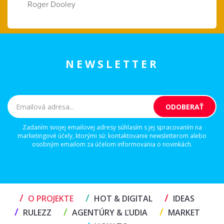
Roger Dooley
NEWSLETTER
Zadaním svojej emailovej adresy súhlasím s jej spracovaním na
marketingové účely, ktorými sú: kontaktovanie newsletterom alebo
osobným emailom za účelom informovania o novinkách.
/
/
/
O PROJEKTE
HOT & DIGITAL
IDEAS
/
/
/
RULEZZ
AGENTÚRY & ĽUDIA
MARKET