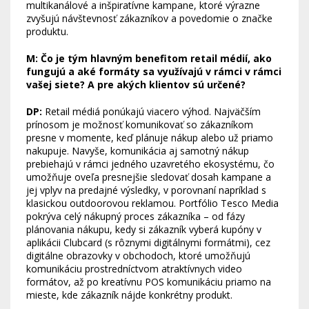
multikanálové a inšpiratívne kampane, ktoré výrazne
zvyšujú návštevnosť zákazníkov a povedomie o značke
produktu.
M: Čo je tým hlavným benefitom retail médií, ako
fungujú a aké formáty sa využívajú v rámci v rámci
vašej siete? A pre akých klientov sú určené?
DP:
Retail médiá ponúkajú viacero výhod. Najväčším
prínosom je možnosť komunikovať so zákazníkom
presne v momente, keď plánuje nákup alebo už priamo
nakupuje. Navyše, komunikácia aj samotný nákup
prebiehajú v rámci jedného uzavretého ekosystému, čo
umožňuje oveľa presnejšie sledovať dosah kampane a
jej vplyv na predajné výsledky, v porovnaní napríklad s
klasickou outdoorovou reklamou. Portfólio Tesco Media
pokrýva celý nákupný proces zákazníka – od fázy
plánovania nákupu, kedy si zákazník vyberá kupóny v
aplikácii Clubcard (s rôznymi digitálnymi formátmi), cez
digitálne obrazovky v obchodoch, ktoré umožňujú
komunikáciu prostredníctvom atraktívnych video
formátov, až po kreatívnu POS komunikáciu priamo na
mieste, kde zákazník nájde konkrétny produkt.