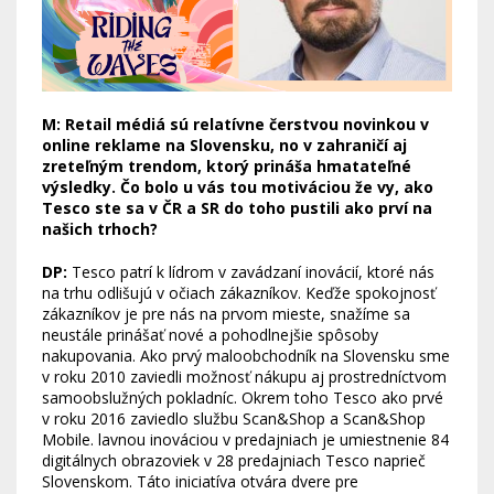
M: Retail médiá sú relatívne čerstvou novinkou v
online reklame na Slovensku, no v zahraničí aj
zreteľným trendom, ktorý prináša hmatateľné
výsledky. Čo bolo u vás tou motiváciou že vy, ako
Tesco ste sa v ČR a SR do toho pustili ako prví na
našich trhoch?
DP:
Tesco patrí k lídrom v zavádzaní inovácií, ktoré nás
na trhu odlišujú v očiach zákazníkov. Keďže spokojnosť
zákazníkov je pre nás na prvom mieste, snažíme sa
neustále prinášať nové a pohodlnejšie spôsoby
nakupovania. Ako prvý maloobchodník na Slovensku sme
v roku 2010 zaviedli možnosť nákupu aj prostredníctvom
samoobslužných pokladníc. Okrem toho Tesco ako prvé
v roku 2016 zaviedlo službu Scan&Shop a Scan&Shop
Mobile. lavnou inováciou v predajniach je umiestnenie 84
digitálnych obrazoviek v 28 predajniach Tesco naprieč
Slovenskom. Táto iniciatíva otvára dvere pre