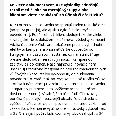
M: Viete dokumentovať, aké výsledky prinášajú
retail médiá, ako sa merajú výstupy a ako
klientom viete preukázať ich účinok či efektivitu?
DP:
Formáty Tesco Media podporujú nielen taktické ciele
(podpora predaja), ale aj strategické ciele (zvýšenie
povedomia). Podľa toho, či klient sleduje taktické alebo
strategické ciele, dokážeme tiež merať výsledky kampaní.
Vďaka údajom z Clubcard dokážeme presne vyhodnotiť
efektivitu kampane a pripraviť ďalšie odporúčania.
Fungujeme v uzavretom systéme, čo nám umožňuje
presne sledovať a merať vplyv našich kampaní od
začiatku až do konca. Naše najnovšie inovácie nám
umožňujú efektívne reagovať na celý rad marketingových
kľúčových ukazovateľov výkonnosti, od budovania
povedomia o značke až po zvyšovanie počtu zákazníkov,
ktorí sa k nám vracajú. V roku 2023 priniesli Tesco Media
kampane v priemere 20 % zvýšenie predaja, pričom
dosiahli priemerný zásah 2,5 milióna ľudí. Obrazovky
ponúkajú pestrejší a pútavejší obsah, čo sa stretlo s
vyššou návštevnosťou aj s pozitívnou spätnou väzbou od
zákazníkov. Kampane využívajúce obrazovky vykázali rast
o 33 % a zvýšili počet ľudí, ktorí si výrobok zakúpili, o 34