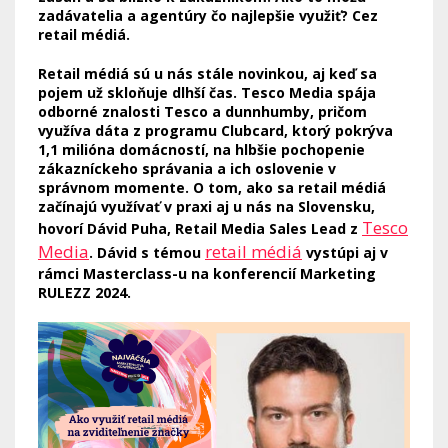
zadávatelia a agentúry čo najlepšie využiť? Cez
retail médiá.
Retail médiá sú u nás stále novinkou, aj keď sa
pojem už skloňuje dlhší čas. Tesco Media spája
odborné znalosti Tesco a dunnhumby, pričom
využíva dáta z programu Clubcard, ktorý pokrýva
1,1 milióna domácností, na hlbšie pochopenie
zákazníckeho správania a ich oslovenie v
správnom momente. O tom, ako sa retail médiá
začínajú využívať v praxi aj u nás na Slovensku,
Tesco
hovorí Dávid Puha, Retail Media Sales Lead z
Media
retail médiá
. Dávid s témou
vystúpi aj v
rámci Masterclass-u na konferencií Marketing
RULEZZ 2024.