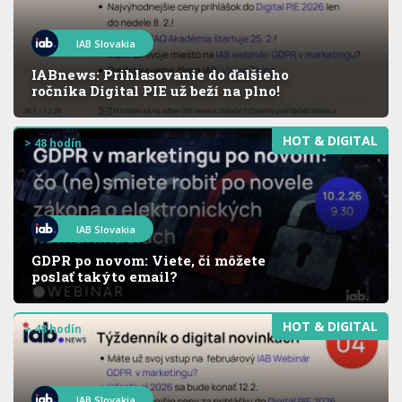
IAB Slovakia
IABnews: Prihlasovanie do ďalšieho
ročníka Digital PIE už beží na plno!
HOT & DIGITAL
> 48 hodín
IAB Slovakia
GDPR po novom: Viete, či môžete
poslať takýto email?
HOT & DIGITAL
> 48 hodín
IAB Slovakia