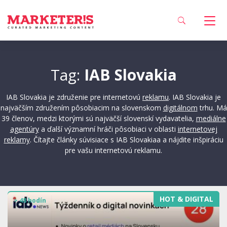
Tag:
IAB Slovakia
IAB Slovakia je združenie pre internetovú
reklamu
. IAB Slovakia je
najväčším združením pôsobiacim na slovenskom
digitálnom
trhu. Má
39 členov, medzi ktorými sú najväčší slovenskí vydavatelia,
mediálne
agentúry
a ďalší významní hráči pôsobiaci v oblasti
internetovej
reklamy
. Čítajte články súvisiace s IAB Slovakiaa a nájdite inšpiráciu
pre vašu internetovú reklamu.
HOT & DIGITAL
> 48 hodín