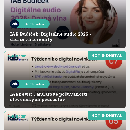
IAB Slovakia
IAB Budíček: Digitálne audio 2026 -
druhá vlna reality
HOT & DIGITAL
> 48 hodín
IAB Slovakia
IABnews: Januárové počúvanosti
slovenských podcastov
HOT & DIGITAL
> 48 hodín