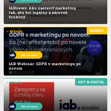
IABnews: Ako nastaviť marketing
tak, aby bol legálny a zároveň
funkčný
MARKET
> 48 hodín
IAB Slovakia
IAB Webinár: GDPR v marketingu po
novom
HOT & DIGITAL
> 48 hodín
IAB Slovakia