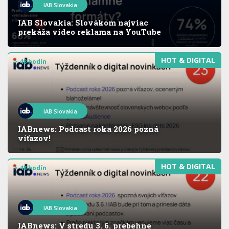
IAB Slovakia
IAB Slovakia: Slovákom najviac
prekáža video reklama na YouTube
HOT & DIGITAL
> 48 hodín
IAB Slovakia
IABnews: Podcast roka 2026 pozná
víťazov!
HOT & DIGITAL
> 48 hodín
IAB Slovakia
IABnews: V stredu 3. 6. prebehne