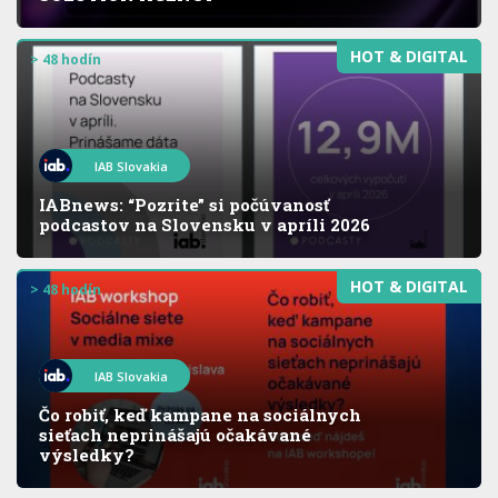
HOT & DIGITAL
> 48 hodín
IAB Slovakia
IABnews: “Pozrite” si počúvanosť
podcastov na Slovensku v apríli 2026
HOT & DIGITAL
> 48 hodín
IAB Slovakia
Čo robiť, keď kampane na sociálnych
sieťach neprinášajú očakávané
výsledky?