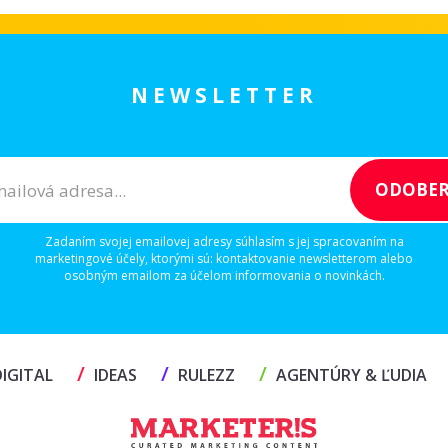
NEWSLETTER
Zadaním svojej emailovej adresy súhlasím s jej spracovaním na
marketingové účely, ktorými sú: kontaktovanie newsletterom alebo
osobným emailom za účelom informovania o novinkách.
/
/
/
IGITAL
IDEAS
RULEZZ
AGENTÚRY & ĽUDIA