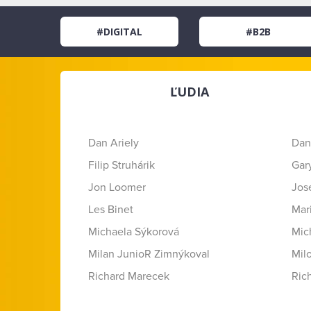
#DIGITAL
#B2B
ĽUDIA
Dan Ariely
Dan
Filip Struhárik
Gar
Jon Loomer
Jose
Les Binet
Mar
Michaela Sýkorová
Mic
Milan JunioR Zimnýkoval
Mil
Richard Marecek
Ric