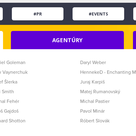
#PR
#EVENTS
AGENTÚRY
iel Goleman
Daryl Weber
y Vaynerchuk
HennekeD - Enchanting M
f Šlerka
Juraj Karpiš
i Smith
Matej Rumanovský
hal Fehér
Michal Pastier
oš Gajdoš
Pavol Minár
hard Shotton
Róbert Slovák