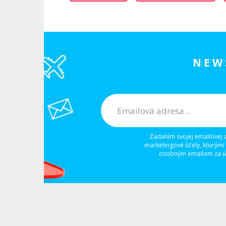
NEW
Zadaním svojej emailovej 
marketingové účely, ktorými
osobným emailom za úč