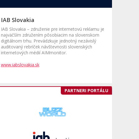
IAB Slovakia
IAB Slovakia – združenie pre internetovú reklamu je
najväčším združením pôsobiacim na slovenskom
digitálnom trhu. Prevádzkuje jednotný nezávislý
auditovaný rebríček návštevnosti slovenských
internetových médií AIMmonitor.
www.iabslovakia.sk
PARTNERI PORTÁLU