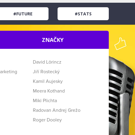
#FUTURE
#STATS
ZNAČKY
David Lörincz
arketing
Jiří Rostecký
Kamil Aujesky
Meera Kothand
Miki Plichta
Radovan Andrej Grežo
Roger Dooley