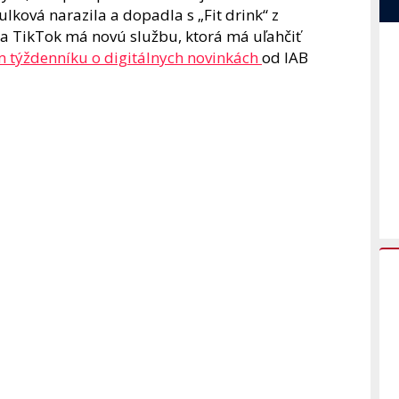
ulková narazila a dopadla s „Fit drink“ z
 a TikTok má novú službu, ktorá má uľahčiť
 týždenníku o digitálnych novinkách
od IAB