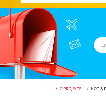
/
/
O PROJEKTE
HOT & D