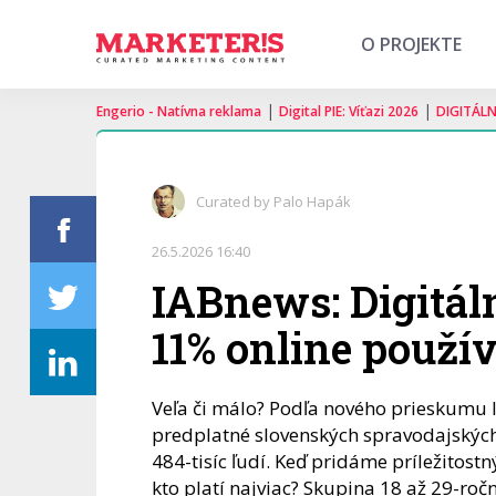
O PROJEKTE
|
|
Engerio - Natívna reklama
Digital PIE: Víťazi 2026
DIGITÁL
Curated by Palo Hapák
26.5.2026 16:40
IABnews: Digitáln
11% online použí
Veľa či málo? Podľa nového prieskumu 
predplatné slovenských spravodajských 
484-tisíc ľudí. Keď pridáme príležitost
kto platí najviac? Skupina 18 až 29-roč