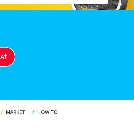
/
/
MARKET
HOW TO