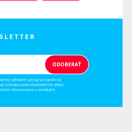
SLETTER
adresy súhlasím s jej spracovaním na
 sú: kontaktovanie newsletterom alebo
elom informovania o novinkách.