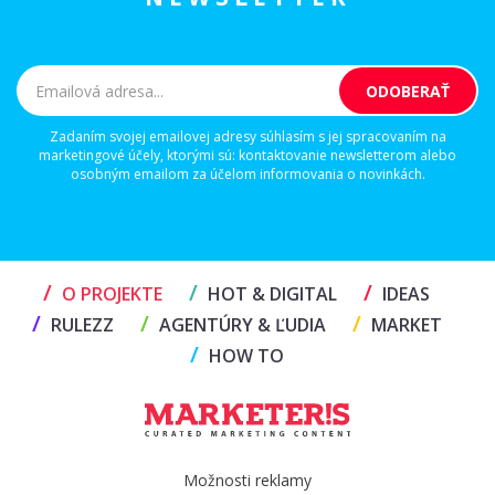
Zadaním svojej emailovej adresy súhlasím s jej spracovaním na
marketingové účely, ktorými sú: kontaktovanie newsletterom alebo
osobným emailom za účelom informovania o novinkách.
/
/
/
O PROJEKTE
HOT & DIGITAL
IDEAS
/
/
/
RULEZZ
AGENTÚRY & ĽUDIA
MARKET
/
HOW TO
Možnosti reklamy