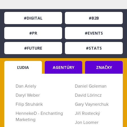
#DIGITAL
#B2B
#PR
#EVENTS
#FUTURE
#STATS
ĽUDIA
AGENTÚRY
ZNAČKY
Dan Ariely
Daniel Goleman
Daryl Weber
David Lörincz
Filip Struhárik
Gary Vaynerchuk
HennekeD - Enchanting
Jiří Rostecký
Marketing
Jon Loomer