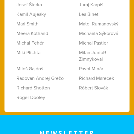
Josef Šlerka
Juraj Karpiš
Kamil Aujesky
Les Binet
Mari Smith
Matej Rumanovský
Meera Kothand
Michaela Sýkorová
Michal Fehér
Michal Pastier
Miki Plichta
Milan JunioR
Zimnýkoval
Miloš Gajdoš
Pavol Minár
Radovan Andrej Grežo
Richard Marecek
Richard Shotton
Róbert Slovák
Roger Dooley
NEWSLETTER