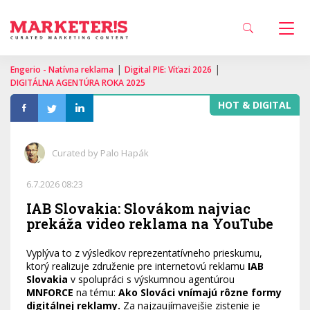
|
|
Engerio - Natívna reklama
Digital PIE: Víťazi 2026
DIGITÁLNA AGENTÚRA ROKA 2025
HOT & DIGITAL
Curated by Palo Hapák
6.7.2026 08:23
IAB Slovakia: Slovákom najviac
prekáža video reklama na YouTube
Vyplýva to z výsledkov reprezentatívneho prieskumu,
ktorý realizuje združenie pre internetovú reklamu
IAB
Slovakia
v spolupráci s výskumnou agentúrou
MNFORCE
na tému:
Ako Slováci vnímajú rôzne formy
digitálnej reklamy.
Za najzaujímavejšie zistenie je