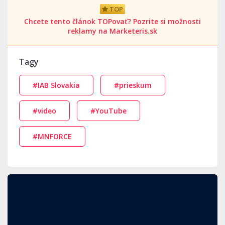
TOP
Chcete tento článok TOPovať? Pozrite si možnosti
reklamy na Marketeris.sk
Tagy
#IAB Slovakia
#prieskum
#video
#YouTube
#MNFORCE